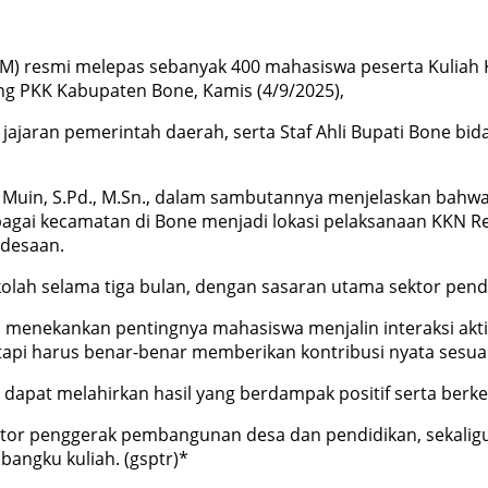
M) resmi melepas sebanyak 400 mahasiswa peserta Kuliah K
g PKK Kabupaten Bone, Kamis (4/9/2025),
ajaran pemerintah daerah, serta Staf Ahli Bupati Bone bi
uin, S.Pd., M.Sn., dalam sambutannya menjelaskan bahwa K
rbagai kecamatan di Bone menjadi lokasi pelaksanaan KKN 
edesaan.
olah selama tiga bulan, dengan sasaran utama sektor pend
, menekankan pentingnya mahasiswa menjalin interaksi akt
etapi harus benar-benar memberikan kontribusi nyata sesu
apat melahirkan hasil yang berdampak positif serta berkel
or penggerak pembangunan desa dan pendidikan, sekalig
bangku kuliah. (gsptr)*