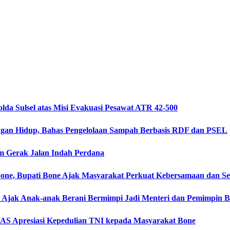
da Sulsel atas Misi Evakuasi Pesawat ATR 42-500
ngan Hidup, Bahas Pengelolaan Sampah Berbasis RDF dan PSEL
m Gerak Jalan Indah Perdana
ne, Bupati Bone Ajak Masyarakat Perkuat Kebersamaan dan 
one Ajak Anak-anak Berani Bermimpi Jadi Menteri dan Pemimpin 
AS Apresiasi Kepedulian TNI kepada Masyarakat Bone