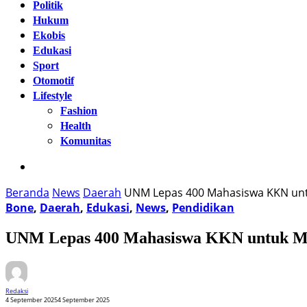
Politik
Hukum
Ekobis
Edukasi
Sport
Otomotif
Lifestyle
Fashion
Health
Komunitas
Beranda
News
Daerah
UNM Lepas 400 Mahasiswa KKN unt
Bone
,
Daerah
,
Edukasi
,
News
,
Pendidikan
UNM Lepas 400 Mahasiswa KKN untuk Me
Redaksi
4 September 2025
4 September 2025