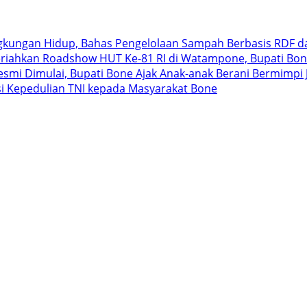
ngkungan Hidup, Bahas Pengelolaan Sampah Berbasis RDF d
riahkan Roadshow HUT Ke-81 RI di Watampone, Bupati Bon
 Resmi Dimulai, Bupati Bone Ajak Anak-anak Berani Bermimp
i Kepedulian TNI kepada Masyarakat Bone