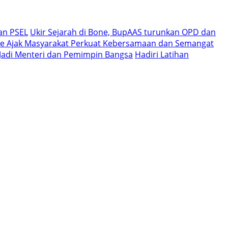
an PSEL
Ukir Sejarah di Bone, BupAAS turunkan OPD dan
e Ajak Masyarakat Perkuat Kebersamaan dan Semangat
i Jadi Menteri dan Pemimpin Bangsa
Hadiri Latihan