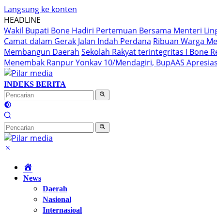
Langsung ke konten
HEADLINE
Wakil Bupati Bone Hadiri Pertemuan Bersama Menteri Li
Camat dalam Gerak Jalan Indah Perdana
Ribuan Warga Me
Membangun Daerah
Sekolah Rakyat terintegritas I Bone
Menembak Ranpur Yonkav 10/Mendagiri, BupAAS Apresias
INDEKS BERITA
Home
News
Daerah
Nasional
Internasioal