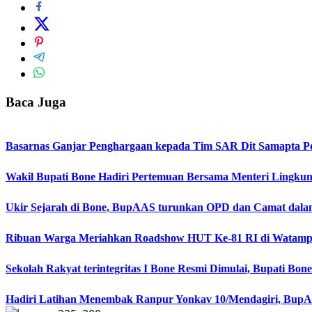
Baca Juga
Basarnas Ganjar Penghargaan kepada Tim SAR Dit Samapta Pol
Wakil Bupati Bone Hadiri Pertemuan Bersama Menteri Lingku
Ukir Sejarah di Bone, BupAAS turunkan OPD dan Camat dala
Ribuan Warga Meriahkan Roadshow HUT Ke-81 RI di Watampo
Sekolah Rakyat terintegritas I Bone Resmi Dimulai, Bupati B
Hadiri Latihan Menembak Ranpur Yonkav 10/Mendagiri, BupA