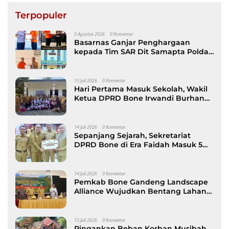
Terpopuler
5 Agustus 2026
0 Komentar
Basarnas Ganjar Penghargaan
kepada Tim SAR Dit Samapta Polda
Sulsel atas Misi Evakuasi Pesawat
ATR 42-500
13 Juli 2026
0 Komentar
Hari Pertama Masuk Sekolah, Wakil
Ketua DPRD Bone Irwandi Burhan
Ramaikan Gerakan Ayah Antar Anak
14 Juli 2026
0 Komentar
Sepanjang Sejarah, Sekretariat
DPRD Bone di Era Faidah Masuk 5
Besar Kinerja Terbaik
14 Juli 2026
0 Komentar
Pemkab Bone Gandeng Landscape
Alliance Wujudkan Bentang Lahan
Berkelanjutan, dibuka Wabup AAP
15 Juli 2026
0 Komentar
Ringankan Beban Korban Musibah,