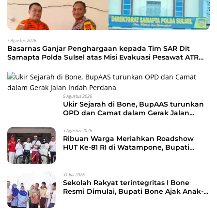
5 Agustus 2026
Basarnas Ganjar Penghargaan kepada Tim SAR Dit
Samapta Polda Sulsel atas Misi Evakuasi Pesawat ATR
42-500
5 Agustus 2026
Ukir Sejarah di Bone, BupAAS turunkan
OPD dan Camat dalam Gerak Jalan
Indah Perdana
3 Agustus 2026
Ribuan Warga Meriahkan Roadshow
HUT Ke-81 RI di Watampone, Bupati
Bone Ajak Masyarakat Perkuat
Kebersamaan dan Semangat
Membangun Daerah
31 Juli 2026
Sekolah Rakyat terintegritas I Bone
Resmi Dimulai, Bupati Bone Ajak Anak-
anak Berani Bermimpi Jadi Menteri dan
Pemimpin Bangsa