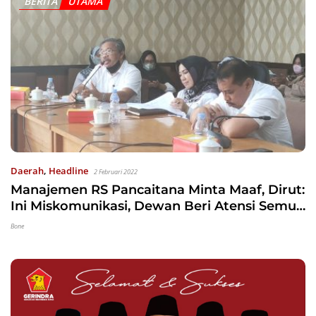
Daerah
,
Headline
2 Februari 2022
Manajemen RS Pancaitana Minta Maaf, Dirut:
Ini Miskomunikasi, Dewan Beri Atensi Semua
RS
Bone