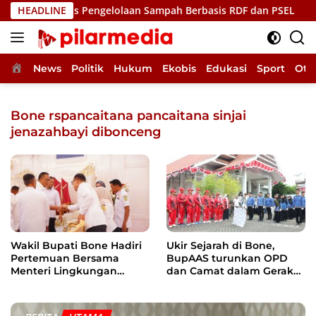
Langsung
p, Bahas Pengelolaan Sampah Berbasis RDF dan PSEL
HEADLINE
Uk
ke
konten
Home
News
Politik
Hukum
Ekobis
Edukasi
Sport
Oto
Bone rspancaitana pancaitana sinjai
jenazahbayi dibonceng
Wakil Bupati Bone Hadiri
Ukir Sejarah di Bone,
Pertemuan Bersama
BupAAS turunkan OPD
Menteri Lingkungan
dan Camat dalam Gerak
Hidup, Bahas Pengelolaan
Jalan Indah Perdana
Sampah Berbasis RDF dan
PSEL