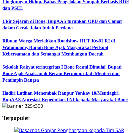
Lingkungan Hidup, Bahas Pengelolaan Sampah Berbasis RDF
dan PSEL
Ukir Sejarah di Bone, BupAAS turunkan OPD dan Camat
dalam Gerak Jalan Indah Perdana
Ribuan Warga Meriahkan Roadshow HUT Ke-81 RI di
Watampone, Bupati Bone Ajak Masyarakat Perkuat
Kebersamaan dan Semangat Membangun Daerah
Sekolah Rakyat terintegritas I Bone Resmi Dimulai, Bupati
Bone Ajak Anak-anak Berani Bermimpi Jadi Menteri dan
Pemimpin Bangsa
Hadiri Latihan Menembak Ranpur Yonkav 10/Mendagiri,
BupAAS Apresiasi Kepedulian TNI kepada Masyarakat Bone
Terpopuler