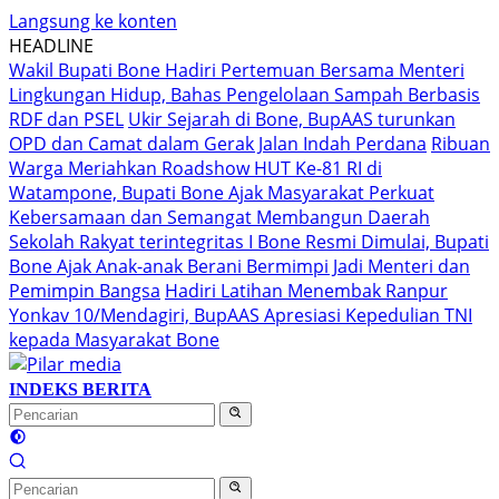
Langsung ke konten
HEADLINE
Wakil Bupati Bone Hadiri Pertemuan Bersama Menteri
Lingkungan Hidup, Bahas Pengelolaan Sampah Berbasis
RDF dan PSEL
Ukir Sejarah di Bone, BupAAS turunkan
OPD dan Camat dalam Gerak Jalan Indah Perdana
Ribuan
Warga Meriahkan Roadshow HUT Ke-81 RI di
Watampone, Bupati Bone Ajak Masyarakat Perkuat
Kebersamaan dan Semangat Membangun Daerah
Sekolah Rakyat terintegritas I Bone Resmi Dimulai, Bupati
Bone Ajak Anak-anak Berani Bermimpi Jadi Menteri dan
Pemimpin Bangsa
Hadiri Latihan Menembak Ranpur
Yonkav 10/Mendagiri, BupAAS Apresiasi Kepedulian TNI
kepada Masyarakat Bone
INDEKS BERITA