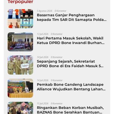
Terpopuler
5 Agustus 2026
0 Komentar
Basarnas Ganjar Penghargaan
kepada Tim SAR Dit Samapta Polda
Sulsel atas Misi Evakuasi Pesawat
ATR 42-500
13 Juli 2026
0 Komentar
Hari Pertama Masuk Sekolah, Wakil
Ketua DPRD Bone Irwandi Burhan
Ramaikan Gerakan Ayah Antar Anak
14 Juli 2026
0 Komentar
Sepanjang Sejarah, Sekretariat
DPRD Bone di Era Faidah Masuk 5
Besar Kinerja Terbaik
14 Juli 2026
0 Komentar
Pemkab Bone Gandeng Landscape
Alliance Wujudkan Bentang Lahan
Berkelanjutan, dibuka Wabup AAP
15 Juli 2026
0 Komentar
Ringankan Beban Korban Musibah,
BAZNAS Bone Serahkan Bantuan