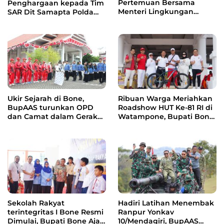
Pertemuan Bersama
Penghargaan kepada Tim
Menteri Lingkungan
SAR Dit Samapta Polda
Hidup, Bahas Pengelolaan
Sulsel atas Misi Evakuasi
Sampah Berbasis RDF dan
Pesawat ATR 42-500
PSEL
Ukir Sejarah di Bone,
Ribuan Warga Meriahkan
BupAAS turunkan OPD
Roadshow HUT Ke-81 RI di
dan Camat dalam Gerak
Watampone, Bupati Bone
Jalan Indah Perdana
Ajak Masyarakat Perkuat
Kebersamaan dan
Semangat Membangun
Daerah
Sekolah Rakyat
Hadiri Latihan Menembak
terintegritas I Bone Resmi
Ranpur Yonkav
Dimulai, Bupati Bone Ajak
10/Mendagiri, BupAAS