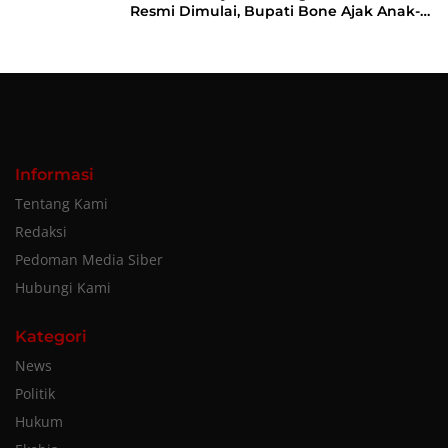
Resmi Dimulai, Bupati Bone Ajak Anak-
anak Berani Bermimpi Jadi Menteri dan
Pemimpin Bangsa
Informasi
Tentang Kami
Redaksi
Pedoman Media Siber
Hubungi Kami
Kategori
News
Politik
Hukum