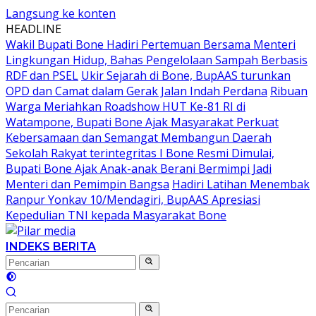
Langsung ke konten
HEADLINE
Wakil Bupati Bone Hadiri Pertemuan Bersama Menteri
Lingkungan Hidup, Bahas Pengelolaan Sampah Berbasis
RDF dan PSEL
Ukir Sejarah di Bone, BupAAS turunkan
OPD dan Camat dalam Gerak Jalan Indah Perdana
Ribuan
Warga Meriahkan Roadshow HUT Ke-81 RI di
Watampone, Bupati Bone Ajak Masyarakat Perkuat
Kebersamaan dan Semangat Membangun Daerah
Sekolah Rakyat terintegritas I Bone Resmi Dimulai,
Bupati Bone Ajak Anak-anak Berani Bermimpi Jadi
Menteri dan Pemimpin Bangsa
Hadiri Latihan Menembak
Ranpur Yonkav 10/Mendagiri, BupAAS Apresiasi
Kepedulian TNI kepada Masyarakat Bone
INDEKS BERITA