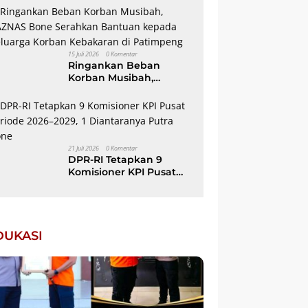
Lahan Berkelanjutan,
dibuka Wabup AAP
15 Juli 2026
0 Komentar
Ringankan Beban
Korban Musibah,
BAZNAS Bone Serahkan
Bantuan kepada
Keluarga Korban
Kebakaran di
Patimpeng
21 Juli 2026
0 Komentar
DPR-RI Tetapkan 9
Komisioner KPI Pusat
Periode 2026–2029, 1
Diantaranya Putra Bone
EDUKASI