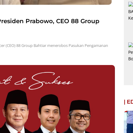
residen Prabowo, CEO 88 Group
icer (CEO) 88 Group Bahtiar menerobos Pasukan Pengamanan
| 