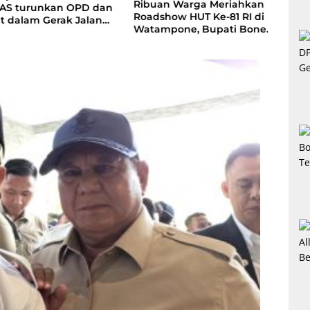
Ribuan Warga Meriahkan
 turunkan OPD dan
I Bo
Roadshow HUT Ke-81 RI di
alam Gerak Jalan
Bupa
Watampone, Bupati Bone
erdana
anak
Ajak Masyarakat Perkuat
Ment
Kebersamaan dan
Ban
Semangat Membangun
Daerah