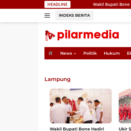
Langsung
HEADLINE
Wakil Bupati Bone Hadiri Pertemua
ke
konten
INDEKS BERITA
H
News
Politik
Hukum
E
o
m
e
Lampung
Wakil Bupati Bone Hadiri
Ukir Sej
anjar