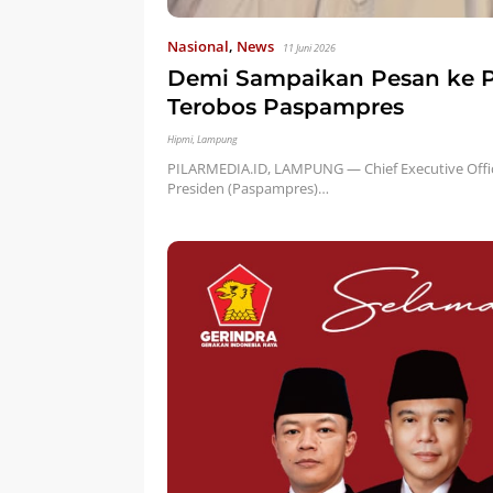
Nasional
,
News
11 Juni 2026
Demi Sampaikan Pesan ke P
Terobos Paspampres
Hipmi
,
Lampung
PILARMEDIA.ID, LAMPUNG — Chief Executive Off
Presiden (Paspampres)…