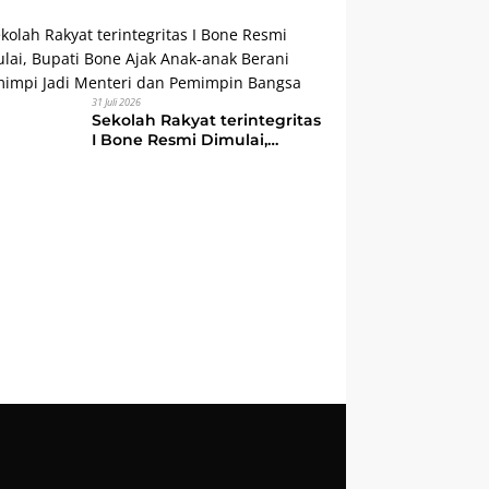
Watampone, Bupati Bone
Ajak Masyarakat Perkuat
Kebersamaan dan
Semangat Membangun
Daerah
31 Juli 2026
Sekolah Rakyat terintegritas
I Bone Resmi Dimulai,
Bupati Bone Ajak Anak-
anak Berani Bermimpi Jadi
Menteri dan Pemimpin
Bangsa