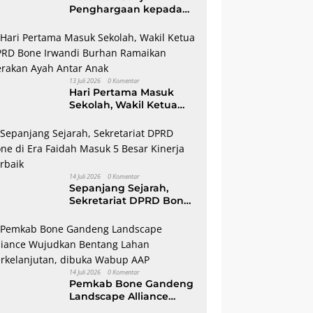
ne Resmi Dimulai,
Penghargaan kepada
Apresiasi Kepedulian TNI
S
ti Bone Ajak Anak-
Tim SAR Dit Samapta
kepada Masyarakat Bone
 Berani Bermimpi Jadi
Polda Sulsel atas Misi
eri dan Pemimpin
Evakuasi Pesawat ATR
gsa
42-500
13 Juli 2026
0 Komentar
Hari Pertama Masuk
Sekolah, Wakil Ketua
DPRD Bone Irwandi
Burhan Ramaikan
Gerakan Ayah Antar
Anak
14 Juli 2026
0 Komentar
Sepanjang Sejarah,
Sekretariat DPRD Bone
di Era Faidah Masuk 5
Besar Kinerja Terbaik
14 Juli 2026
0 Komentar
Pemkab Bone Gandeng
Landscape Alliance
Wujudkan Bentang