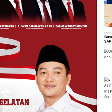
5 Agust
Bas
SAR 
Eva