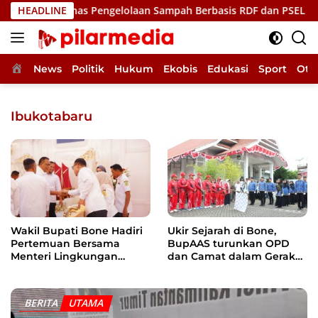
Langsung
p, Bahas Pengelolaan Sampah Berbasis RDF dan PSEL
HEADLINE
Uki
ke
konten
Home
News
Politik
Hukum
Ekobis
Edukasi
Sport
Oto
Ibukotabaru
Wakil Bupati Bone Hadiri
Ukir Sejarah di Bone,
Pertemuan Bersama
BupAAS turunkan OPD
Menteri Lingkungan
dan Camat dalam Gerak
Hidup, Bahas Pengelolaan
Jalan Indah Perdana
Sampah Berbasis RDF dan
PSEL