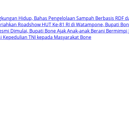
ngkungan Hidup, Bahas Pengelolaan Sampah Berbasis RDF d
riahkan Roadshow HUT Ke-81 RI di Watampone, Bupati Bon
 Resmi Dimulai, Bupati Bone Ajak Anak-anak Berani Bermimp
i Kepedulian TNI kepada Masyarakat Bone