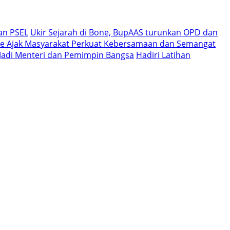
an PSEL
Ukir Sejarah di Bone, BupAAS turunkan OPD dan
e Ajak Masyarakat Perkuat Kebersamaan dan Semangat
i Jadi Menteri dan Pemimpin Bangsa
Hadiri Latihan