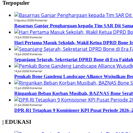
Terpopuler
5 Agustus 2026
0 Komentar
Basarnas Ganjar Penghargaan kepada Tim SAR Dit Samapt
13 Juli 2026
0 Komentar
Hari Pertama Masuk Sekolah, Wakil Ketua DPRD Bone 
14 Juli 2026
0 Komentar
Sepanjang Sejarah, Sekretariat DPRD Bone di Era Faidah
14 Juli 2026
0 Komentar
Pemkab Bone Gandeng Landscape Alliance Wujudkan Be
15 Juli 2026
0 Komentar
Ringankan Beban Korban Musibah, BAZNAS Bone Serahk
21 Juli 2026
0 Komentar
DPR-RI Tetapkan 9 Komisioner KPI Pusat Periode 2026–2
| EDUKASI