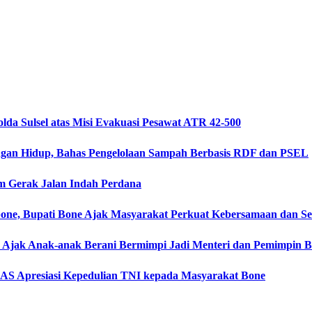
da Sulsel atas Misi Evakuasi Pesawat ATR 42-500
ngan Hidup, Bahas Pengelolaan Sampah Berbasis RDF dan PSEL
m Gerak Jalan Indah Perdana
ne, Bupati Bone Ajak Masyarakat Perkuat Kebersamaan dan 
one Ajak Anak-anak Berani Bermimpi Jadi Menteri dan Pemimpin 
AS Apresiasi Kepedulian TNI kepada Masyarakat Bone