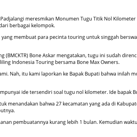
 Padjalangi meresmikan Monumen Tugu Titik Nol Kilometer
 dari berbagai kelompok.
 yang membuat para pecinta touring untuk singgah berswafo
ng (BMCKTR) Bone Askar mengatakan, tugu ini sudah direnc
eliling Indonesia Touring bersama Bone Max Owners.
ami. Nah, itu kami laporkan ke Bapak Bupati bahwa inilah m
nyai ide tersendiri soal tugu nol kilometer. Ide bapak Bu
 untuk menandakan bahwa 27 kecamatan yang ada di Kabupat
butnya.
lanan pembuatannya kurang lebih 1 bulan. Kemudian waktu p