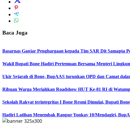
Baca Juga
Basarnas Ganjar Penghargaan kepada Tim SAR Dit Samapta Pol
Wakil Bupati Bone Hadiri Pertemuan Bersama Menteri Lingku
Ukir Sejarah di Bone, BupAAS turunkan OPD dan Camat dala
Ribuan Warga Meriahkan Roadshow HUT Ke-81 RI di Watampo
Sekolah Rakyat terintegritas I Bone Resmi Dimulai, Bupati B
Hadiri Latihan Menembak Ranpur Yonkav 10/Mendagiri, BupA