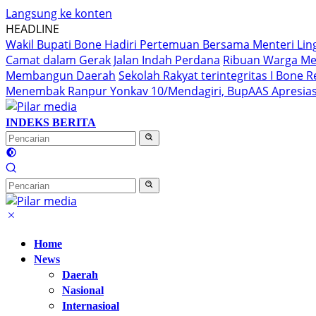
Langsung ke konten
HEADLINE
Wakil Bupati Bone Hadiri Pertemuan Bersama Menteri Li
Camat dalam Gerak Jalan Indah Perdana
Ribuan Warga Me
Membangun Daerah
Sekolah Rakyat terintegritas I Bone
Menembak Ranpur Yonkav 10/Mendagiri, BupAAS Apresias
INDEKS BERITA
Home
News
Daerah
Nasional
Internasioal