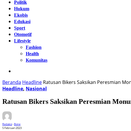
Politik
Hukum
Ekobis
Edukasi
Sport
Otomotif
Lifestyle
Fashion
Health
Komunitas
Beranda
Headline
Ratusan Bikers Saksikan Peresmian Mo
Headline
,
Nasional
Ratusan Bikers Saksikan Peresmian Monu
Redaksi
-
Bone
5 Februari 2023