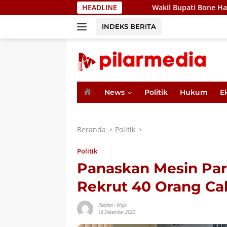
Langsung
HEADLINE
Wakil Bupati Bone Hadiri Pertemuan B
ke
konten
INDEKS BERITA
H
News
Politik
Hukum
E
o
m
e
Beranda
Politik
Politik
Panaskan Mesin Part
Rekrut 40 Orang Ca
Redaksi
-
Wajo
18 Desember 2022