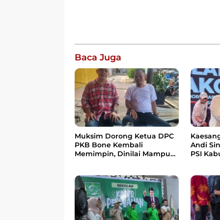
Baca Juga
Muksim Dorong Ketua DPC
Kaesang
PKB Bone Kembali
Andi Si
Memimpin, Dinilai Mampu
PSI Kab
Rangkul Semua Elemen