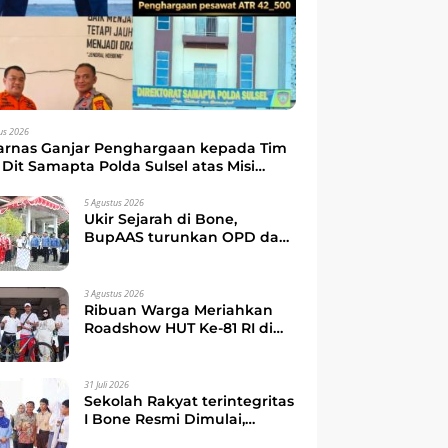
us 2026
arnas Ganjar Penghargaan kepada Tim
Dit Samapta Polda Sulsel atas Misi
kuasi Pesawat ATR 42-500
5 Agustus 2026
Ukir Sejarah di Bone,
BupAAS turunkan OPD dan
Camat dalam Gerak Jalan
Indah Perdana
3 Agustus 2026
Ribuan Warga Meriahkan
Roadshow HUT Ke-81 RI di
Watampone, Bupati Bone
Ajak Masyarakat Perkuat
Kebersamaan dan
31 Juli 2026
Semangat Membangun
Sekolah Rakyat terintegritas
Daerah
I Bone Resmi Dimulai,
Bupati Bone Ajak Anak-