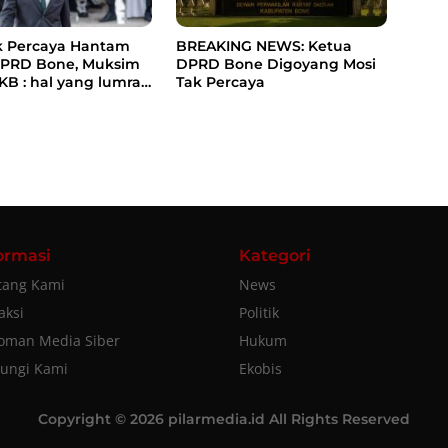
k Percaya Hantam
BREAKING NEWS: Ketua
DPRD Bone, Muksim
DPRD Bone Digoyang Mosi
PKB : hal yang lumrah
Tak Percaya
ian dari dinamika
krasi
ormasi
Kategori
tang Kami
News
aksi
Politik
oman Media Siber
Hukum
ungi Kami
Ekobis
Copyright © 2026 pilarmedia.id All Rights Reserved