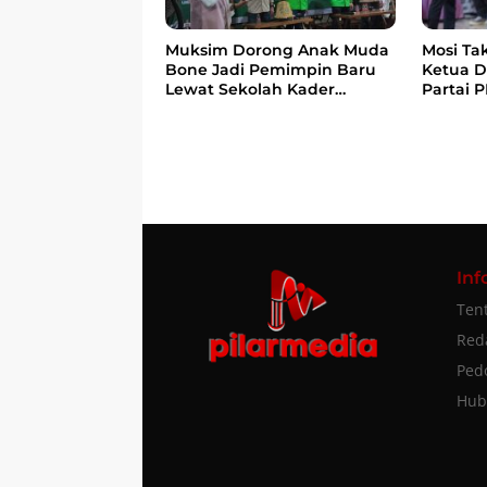
Muksim Dorong Anak Muda
Mosi Ta
Bone Jadi Pemimpin Baru
Ketua 
Lewat Sekolah Kader
Partai 
Perubahan
dan bag
berdemo
Inf
Ten
Red
Ped
Hub