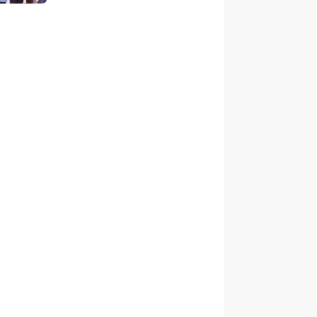
anak Berani Bermimpi Jadi
Menteri dan Pemimpin
Bangsa