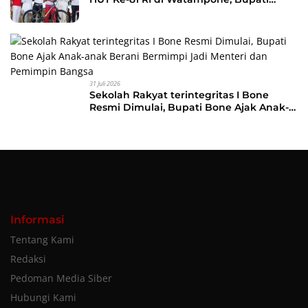
Bone Ajak Masyarakat Perkuat
Kebersamaan dan Semangat
Membangun Daerah
31 Juli 2026
Sekolah Rakyat terintegritas I Bone
Resmi Dimulai, Bupati Bone Ajak Anak-
anak Berani Bermimpi Jadi Menteri dan
Pemimpin Bangsa
Informasi
Tentang Kami
Redaksi
Pedoman Media Siber
Hubungi Kami