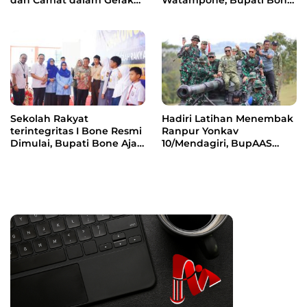
Jalan Indah Perdana
Ajak Masyarakat Perkuat
Kebersamaan dan
Semangat Membangun
Daerah
Sekolah Rakyat
Hadiri Latihan Menembak
terintegritas I Bone Resmi
Ranpur Yonkav
Dimulai, Bupati Bone Ajak
10/Mendagiri, BupAAS
Anak-anak Berani
Apresiasi Kepedulian TNI
Bermimpi Jadi Menteri
kepada Masyarakat Bone
dan Pemimpin Bangsa