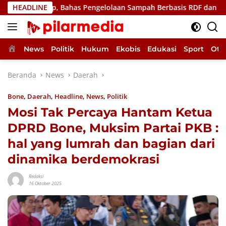
Langsung
idup, Bahas Pengelolaan Sampah Berbasis RDF dan PSEL
HEADLINE
ke
konten
Home
News
Politik
Hukum
Ekobis
Edukasi
Sport
Oto
Beranda
News
Daerah
Bone
,
Daerah
,
Headline
,
News
,
Politik
Mosi Tak Percaya Hantam Ketua
DPRD Bone, Muksim Partai PKB :
hal yang lumrah dan bagian dari
dinamika berdemokrasi
Redaksi
16 Oktober 2025