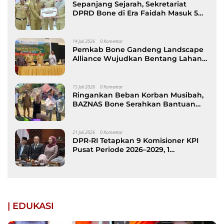
Sepanjang Sejarah, Sekretariat
DPRD Bone di Era Faidah Masuk 5
Besar Kinerja Terbaik
14 Juli 2026
0 Komentar
Pemkab Bone Gandeng Landscape
Alliance Wujudkan Bentang Lahan
Berkelanjutan, dibuka Wabup AAP
15 Juli 2026
0 Komentar
Ringankan Beban Korban Musibah,
BAZNAS Bone Serahkan Bantuan
kepada Keluarga Korban Kebakaran
di Patimpeng
21 Juli 2026
0 Komentar
DPR-RI Tetapkan 9 Komisioner KPI
Pusat Periode 2026–2029, 1
Diantaranya Putra Bone
| EDUKASI