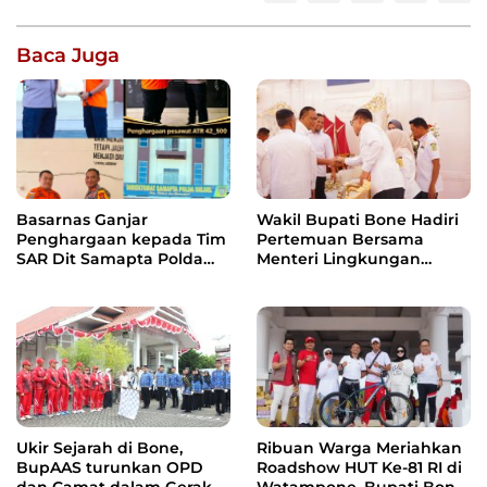
Baca Juga
Wakil Bupati Bone Hadiri
Basarnas Ganjar
Pertemuan Bersama
Penghargaan kepada Tim
Menteri Lingkungan
SAR Dit Samapta Polda
Hidup, Bahas Pengelolaan
Sulsel atas Misi Evakuasi
Sampah Berbasis RDF dan
Pesawat ATR 42-500
PSEL
Ukir Sejarah di Bone,
Ribuan Warga Meriahkan
BupAAS turunkan OPD
Roadshow HUT Ke-81 RI di
dan Camat dalam Gerak
Watampone, Bupati Bone