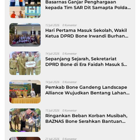
Basarnas Ganjar Penghargaan
kepada Tim SAR Dit Samapta Polda
Sulsel atas Misi Evakuasi Pesawat
ATR 42-500
13 Juli 2026
0 Komentar
Hari Pertama Masuk Sekolah, Wakil
Ketua DPRD Bone Irwandi Burhan
Ramaikan Gerakan Ayah Antar Anak
14 Juli 2026
0 Komentar
Sepanjang Sejarah, Sekretariat
DPRD Bone di Era Faidah Masuk 5
Besar Kinerja Terbaik
14 Juli 2026
0 Komentar
Pemkab Bone Gandeng Landscape
Alliance Wujudkan Bentang Lahan
Berkelanjutan, dibuka Wabup AAP
15 Juli 2026
0 Komentar
Ringankan Beban Korban Musibah,
BAZNAS Bone Serahkan Bantuan
kepada Keluarga Korban Kebakaran
di Patimpeng
21 Juli 2026
0 Komentar