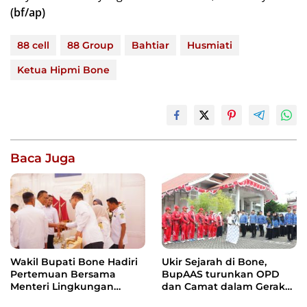
(bf/ap)
88 cell
88 Group
Bahtiar
Husmiati
Ketua Hipmi Bone
Baca Juga
Wakil Bupati Bone Hadiri
Ukir Sejarah di Bone,
Pertemuan Bersama
BupAAS turunkan OPD
Menteri Lingkungan
dan Camat dalam Gerak
Hidup, Bahas Pengelolaan
Jalan Indah Perdana