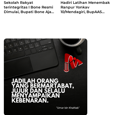
Sekolah Rakyat
Hadiri Latihan Menembak
terintegritas I Bone Resmi
Ranpur Yonkav
Dimulai, Bupati Bone Ajak
10/Mendagiri, BupAAS
Anak-anak Berani
Apresiasi Kepedulian TNI
Bermimpi Jadi Menteri
kepada Masyarakat Bone
dan Pemimpin Bangsa