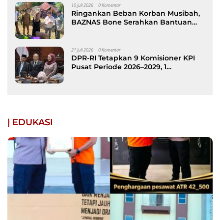
15 Juli 2026
0 Komentar
Ringankan Beban Korban Musibah,
BAZNAS Bone Serahkan Bantuan
kepada Keluarga Korban Kebakaran
di Patimpeng
21 Juli 2026
0 Komentar
DPR-RI Tetapkan 9 Komisioner KPI
Pusat Periode 2026–2029, 1
Diantaranya Putra Bone
| EDUKASI