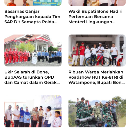
Wakil Bupati Bone Hadiri
Basarnas Ganjar
Pertemuan Bersama
Penghargaan kepada Tim
Menteri Lingkungan
SAR Dit Samapta Polda
Hidup, Bahas Pengelolaan
Sulsel atas Misi Evakuasi
Sampah Berbasis RDF dan
Pesawat ATR 42-500
PSEL
Ukir Sejarah di Bone,
Ribuan Warga Meriahkan
BupAAS turunkan OPD
Roadshow HUT Ke-81 RI di
dan Camat dalam Gerak
Watampone, Bupati Bone
Jalan Indah Perdana
Ajak Masyarakat Perkuat
Kebersamaan dan
Semangat Membangun
Daerah