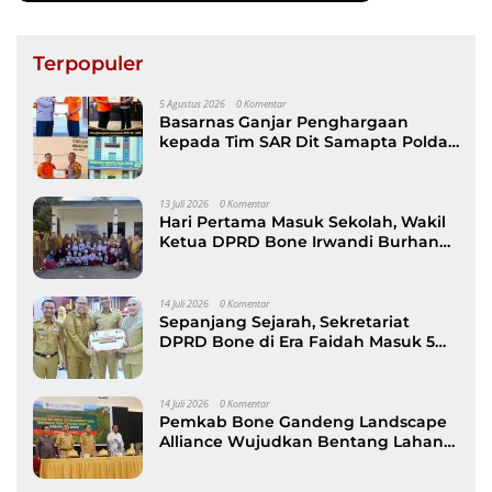
Terpopuler
5 Agustus 2026
0 Komentar
Basarnas Ganjar Penghargaan
kepada Tim SAR Dit Samapta Polda
Sulsel atas Misi Evakuasi Pesawat
ATR 42-500
13 Juli 2026
0 Komentar
Hari Pertama Masuk Sekolah, Wakil
Ketua DPRD Bone Irwandi Burhan
Ramaikan Gerakan Ayah Antar Anak
14 Juli 2026
0 Komentar
Sepanjang Sejarah, Sekretariat
DPRD Bone di Era Faidah Masuk 5
Besar Kinerja Terbaik
14 Juli 2026
0 Komentar
Pemkab Bone Gandeng Landscape
Alliance Wujudkan Bentang Lahan
Berkelanjutan, dibuka Wabup AAP