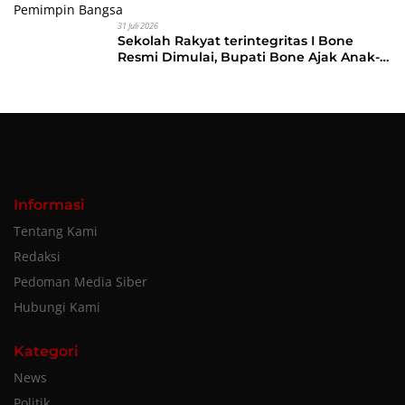
31 Juli 2026
Sekolah Rakyat terintegritas I Bone
Resmi Dimulai, Bupati Bone Ajak Anak-
anak Berani Bermimpi Jadi Menteri dan
Pemimpin Bangsa
Informasi
Tentang Kami
Redaksi
Pedoman Media Siber
Hubungi Kami
Kategori
News
Politik