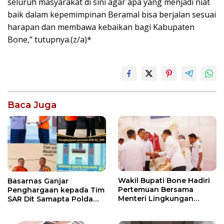
seluruh masyarakat di sini agar apa yang menjadi niat
baik dalam kepemimpinan Beramal bisa berjalan sesuai
harapan dan membawa kebaikan bagi Kabupaten
Bone,” tutupnya.(z/a)*
Baca Juga
Wakil Bupati Bone Hadiri
Basarnas Ganjar
Pertemuan Bersama
Penghargaan kepada Tim
Menteri Lingkungan
SAR Dit Samapta Polda
Hidup, Bahas Pengelolaan
Sulsel atas Misi Evakuasi
Sampah Berbasis RDF dan
Pesawat ATR 42-500