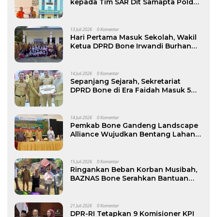
kepada Tim SAR Dit Samapta Polda
Sulsel atas Misi Evakuasi Pesawat
ATR 42-500
13 Juli 2026
0 Komentar
Hari Pertama Masuk Sekolah, Wakil
Ketua DPRD Bone Irwandi Burhan
Ramaikan Gerakan Ayah Antar Anak
14 Juli 2026
0 Komentar
Sepanjang Sejarah, Sekretariat
DPRD Bone di Era Faidah Masuk 5
Besar Kinerja Terbaik
14 Juli 2026
0 Komentar
Pemkab Bone Gandeng Landscape
Alliance Wujudkan Bentang Lahan
Berkelanjutan, dibuka Wabup AAP
15 Juli 2026
0 Komentar
Ringankan Beban Korban Musibah,
BAZNAS Bone Serahkan Bantuan
kepada Keluarga Korban Kebakaran
di Patimpeng
21 Juli 2026
0 Komentar
DPR-RI Tetapkan 9 Komisioner KPI