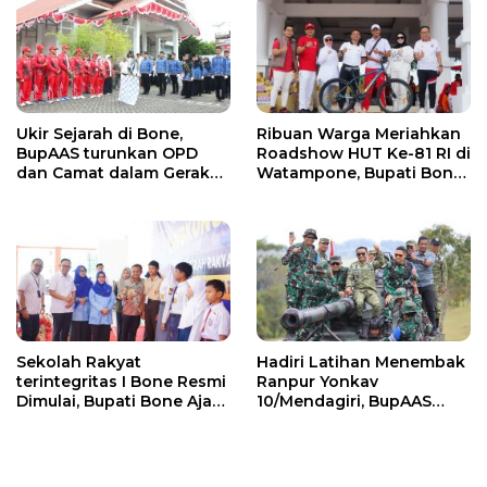
PSEL
Ukir Sejarah di Bone,
Ribuan Warga Meriahkan
BupAAS turunkan OPD
Roadshow HUT Ke-81 RI di
dan Camat dalam Gerak
Watampone, Bupati Bone
Jalan Indah Perdana
Ajak Masyarakat Perkuat
Kebersamaan dan
Semangat Membangun
Daerah
Sekolah Rakyat
Hadiri Latihan Menembak
terintegritas I Bone Resmi
Ranpur Yonkav
Dimulai, Bupati Bone Ajak
10/Mendagiri, BupAAS
Anak-anak Berani
Apresiasi Kepedulian TNI
Bermimpi Jadi Menteri
kepada Masyarakat Bone
dan Pemimpin Bangsa