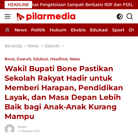
Langsung
, Bahas Pengelolaan Sampah Berbasis RDF dan PSEL
HEADLINE
Uki
ke
konten
Home
News
Politik
Hukum
Ekobis
Edukasi
Sport
Oto
Beranda
News
Daerah
Bone
,
Daerah
,
Edukasi
,
Headline
,
News
Wakil Bupati Bone Pastikan
Sekolah Rakyat Hadir untuk
Memberi Harapan, Pendidikan
Layak, dan Masa Depan Lebih
Baik bagi Anak-Anak Kurang
Mampu
Redaksi
11 Desember 2025