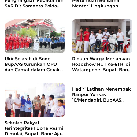
Penghargaan kepada Tim
Pertemuan Bersama
SAR Dit Samapta Polda
Menteri Lingkungan
Sulsel atas Misi Evakuasi
Hidup, Bahas Pengelolaan
Pesawat ATR 42-500
Sampah Berbasis RDF dan
PSEL
Ukir Sejarah di Bone,
Ribuan Warga Meriahkan
BupAAS turunkan OPD
Roadshow HUT Ke-81 RI di
dan Camat dalam Gerak
Watampone, Bupati Bone
Jalan Indah Perdana
Ajak Masyarakat Perkuat
Kebersamaan dan
Semangat Membangun
Hadiri Latihan Menembak
Daerah
Ranpur Yonkav
10/Mendagiri, BupAAS
Apresiasi Kepedulian TNI
kepada Masyarakat Bone
Sekolah Rakyat
terintegritas I Bone Resmi
Dimulai, Bupati Bone Ajak