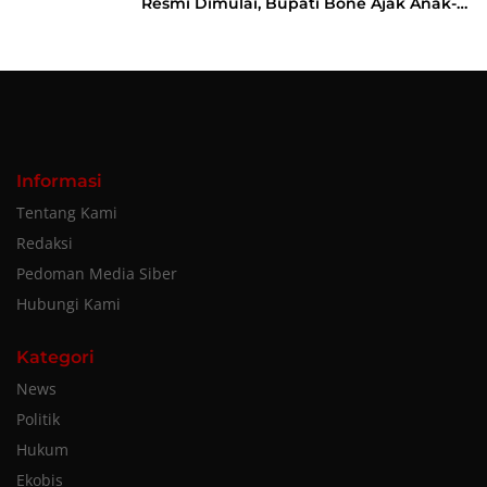
Resmi Dimulai, Bupati Bone Ajak Anak-
anak Berani Bermimpi Jadi Menteri dan
Pemimpin Bangsa
Informasi
Tentang Kami
Redaksi
Pedoman Media Siber
Hubungi Kami
Kategori
News
Politik
Hukum
Ekobis