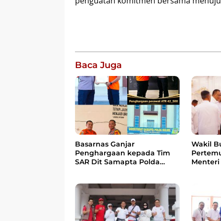
penguatan komitmen bersama menuju se
Baca Juga
Wakil B
Basarnas Ganjar
Pertem
Penghargaan kepada Tim
Menteri
SAR Dit Samapta Polda
Bahas 
Sulsel atas Misi Evakuasi
Berbasi
Pesawat ATR 42-500