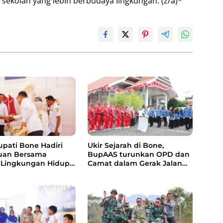
kolah yang lebih berbudaya lingkungan. (z/a)*
upati Bone Hadiri
Ukir Sejarah di Bone,
uan Bersama
BupAAS turunkan OPD dan
 Lingkungan Hidup,
Camat dalam Gerak Jalan
Pengelolaan Sampah
Indah Perdana
s RDF dan PSEL