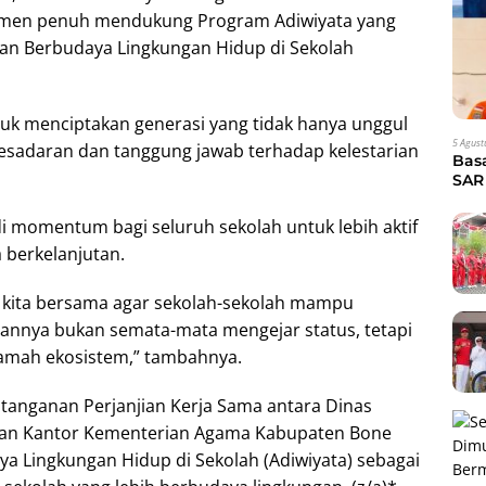
men penuh mendukung Program Adiwiyata yang
 dan Berbudaya Lingkungan Hidup di Sekolah
uk menciptakan generasi yang tidak hanya unggul
5 Agust
 kesadaran dan tanggung jawab terhadap kelestarian
Bas
SAR 
Eva
i momentum bagi seluruh sekolah untuk lebih aktif
 berkelanjutan.
 kita bersama agar sekolah-sekolah mampu
annya bukan semata-mata mengejar status, tetapi
ramah ekosistem,” tambahnya.
atanganan Perjanjian Kerja Sama antara Dinas
 dan Kantor Kementerian Agama Kabupaten Bone
a Lingkungan Hidup di Sekolah (Adiwiyata) sebagai