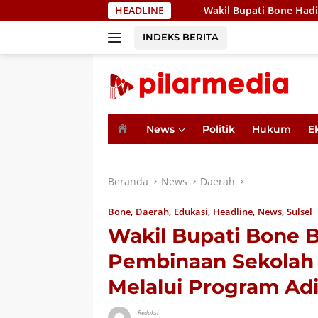
Langsung
Wakil Bupati Bone Hadiri Pertemuan Bers
HEADLINE
ke
konten
INDEKS BERITA
H
News
Politik
Hukum
E
o
m
e
Beranda
News
Daerah
Bone
,
Daerah
,
Edukasi
,
Headline
,
News
,
Sulsel
Wakil Bupati Bone
Pembinaan Sekolah
Melalui Program Ad
Redaksi