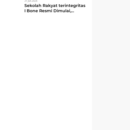
31 Juli 2026
Sekolah Rakyat terintegritas
I Bone Resmi Dimulai,
Bupati Bone Ajak Anak-
anak Berani Bermimpi Jadi
Menteri dan Pemimpin
Bangsa