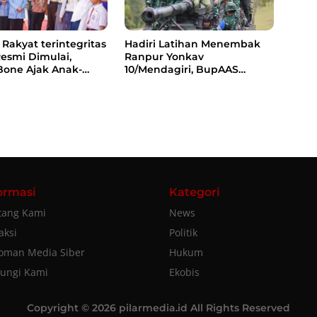
Rakyat terintegritas
Hadiri Latihan Menembak
Resmi Dimulai,
Ranpur Yonkav
Bone Ajak Anak-
10/Mendagiri, BupAAS
rani Bermimpi Jadi
Apresiasi Kepedulian TNI
 dan Pemimpin
kepada Masyarakat Bone
ormasi
Kategori
tang Kami
News
aksi
Politik
oman Media Siber
Hukum
ungi Kami
Ekobis
Copyright © 2026 pilarmedia.id All Rights Reserved