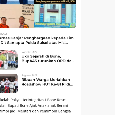
us 2026
arnas Ganjar Penghargaan kepada Tim
Dit Samapta Polda Sulsel atas Misi
kuasi Pesawat ATR 42-500
5 Agustus 2026
Ukir Sejarah di Bone,
BupAAS turunkan OPD dan
Camat dalam Gerak Jalan
Indah Perdana
3 Agustus 2026
Ribuan Warga Meriahkan
Roadshow HUT Ke-81 RI di
Watampone, Bupati Bone
Ajak Masyarakat Perkuat
Kebersamaan dan
Semangat Membangun
Daerah