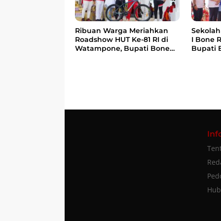
Ribuan Warga Meriahkan
Sekolah 
Roadshow HUT Ke-81 RI di
I Bone 
Watampone, Bupati Bone
Bupati 
Ajak Masyarakat Perkuat
anak Be
Kebersamaan dan
Menteri
Semangat Membangun
Bangsa
Daerah
Inf
Ten
Red
Ped
Hub