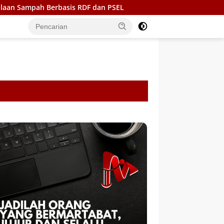
sis RDF dan PSEL
Ukir Sejarah di Bone, BupAAS turunka