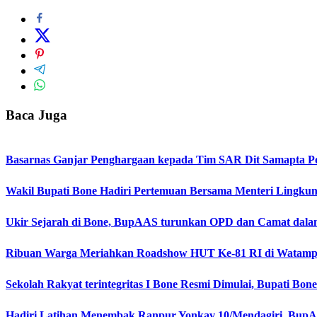
Baca Juga
Basarnas Ganjar Penghargaan kepada Tim SAR Dit Samapta Pol
Wakil Bupati Bone Hadiri Pertemuan Bersama Menteri Lingku
Ukir Sejarah di Bone, BupAAS turunkan OPD dan Camat dala
Ribuan Warga Meriahkan Roadshow HUT Ke-81 RI di Watampo
Sekolah Rakyat terintegritas I Bone Resmi Dimulai, Bupati B
Hadiri Latihan Menembak Ranpur Yonkav 10/Mendagiri, BupA