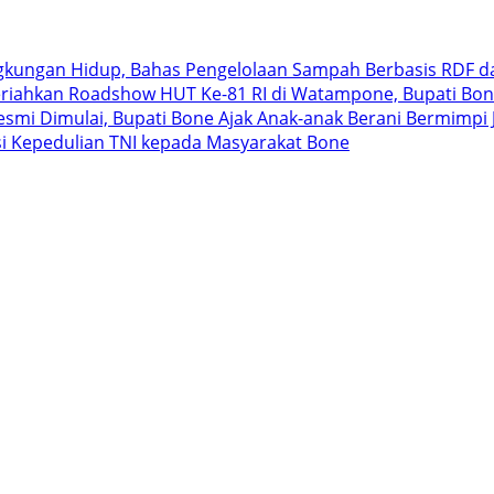
ngkungan Hidup, Bahas Pengelolaan Sampah Berbasis RDF d
riahkan Roadshow HUT Ke-81 RI di Watampone, Bupati Bon
 Resmi Dimulai, Bupati Bone Ajak Anak-anak Berani Bermimp
i Kepedulian TNI kepada Masyarakat Bone