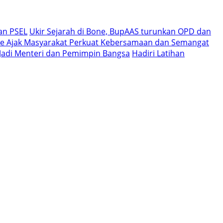
an PSEL
Ukir Sejarah di Bone, BupAAS turunkan OPD dan
e Ajak Masyarakat Perkuat Kebersamaan dan Semangat
i Jadi Menteri dan Pemimpin Bangsa
Hadiri Latihan