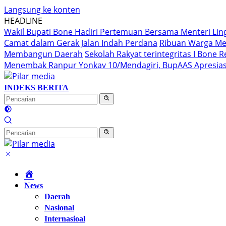
Langsung ke konten
HEADLINE
Wakil Bupati Bone Hadiri Pertemuan Bersama Menteri Li
Camat dalam Gerak Jalan Indah Perdana
Ribuan Warga Me
Membangun Daerah
Sekolah Rakyat terintegritas I Bone
Menembak Ranpur Yonkav 10/Mendagiri, BupAAS Apresias
INDEKS BERITA
Home
News
Daerah
Nasional
Internasioal