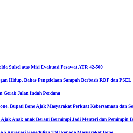
da Sulsel atas Misi Evakuasi Pesawat ATR 42-500
ngan Hidup, Bahas Pengelolaan Sampah Berbasis RDF dan PSEL
m Gerak Jalan Indah Perdana
ne, Bupati Bone Ajak Masyarakat Perkuat Kebersamaan dan 
one Ajak Anak-anak Berani Bermimpi Jadi Menteri dan Pemimpin 
AS Apresiasi Kepedulian TNI kepada Masyarakat Bone