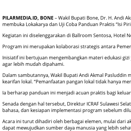
PILARMEDIA.ID, BONE
– Wakil Bupati Bone, Dr. H. Andi A
membuka Lokakarya dan Uji Coba Panduan Praktis “Isi Pir
Kegiatan ini diselenggarakan di Ballroom Sentosa, Hotel N
​Program ini merupakan kolaborasi strategis antara Peme
Inisiatif ini bertujuan mengembangkan materi edukasi gi
agar lebih mudah dipahami.
​Dalam sambutannya, Wakil Bupati Andi Akmal Pasluddin
kearifan lokal. “Pemanfaatan pangan lokal tidak hanya m
Ia berharap panduan ini menjadi acuan praktis bagi kelu
​Senada dengan hal tersebut, Direktur ICRAF Sulawesi Sel
bahasa, dan kesiapan implementasi program sebelum dilu
​Acara ini turut dihadiri oleh berbagai elemen, mulai dari 
dapat mewujudkan sumber daya manusia yang lebih sehat, ku