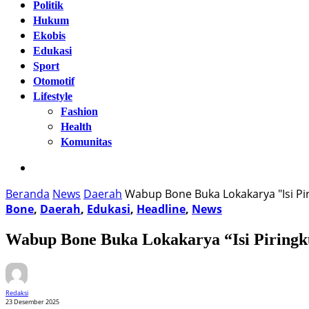
Politik
Hukum
Ekobis
Edukasi
Sport
Otomotif
Lifestyle
Fashion
Health
Komunitas
Beranda
News
Daerah
Wabup Bone Buka Lokakarya "Isi Pir
Bone
,
Daerah
,
Edukasi
,
Headline
,
News
Wabup Bone Buka Lokakarya “Isi Piringku
Redaksi
23 Desember 2025