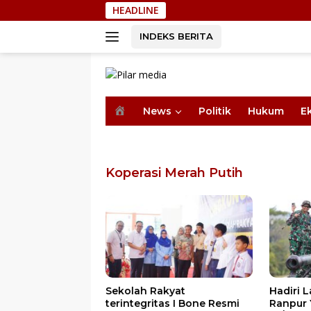
Langsung
HEADLINE
Seko
ke
konten
INDEKS BERITA
H
News
Politik
Hukum
E
o
m
e
Koperasi Merah Putih
Sekolah Rakyat
Hadiri Latihan Menembak
terintegritas I Bone Resmi
Ranpur Yonkav