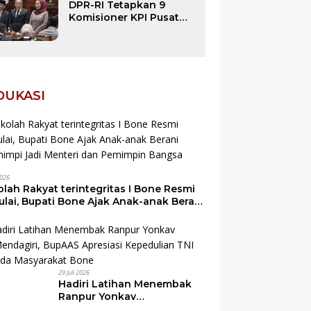
Kebakaran di
DPR-RI Tetapkan 9
Patimpeng
Komisioner KPI Pusat
Periode 2026–2029, 1
Diantaranya Putra Bone
EDUKASI
2026
lah Rakyat terintegritas I Bone Resmi
ulai, Bupati Bone Ajak Anak-anak Berani
mimpi Jadi Menteri dan Pemimpin
gsa
29 Juli 2026
Hadiri Latihan Menembak
Ranpur Yonkav
10/Mendagiri, BupAAS