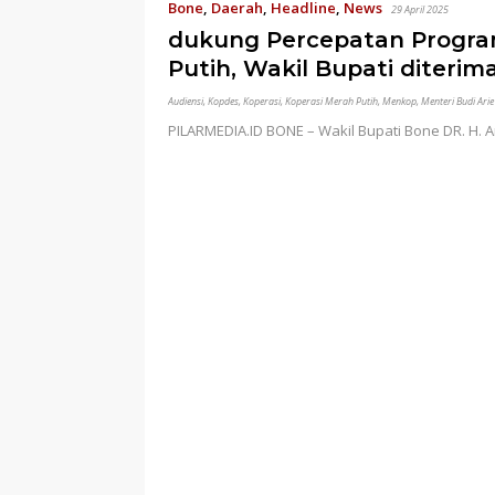
Bone
,
Daerah
,
Headline
,
News
29 April 2025
dukung Percepatan Progr
Putih, Wakil Bupati diterim
Audiensi
,
Kopdes
,
Koperasi
,
Koperasi Merah Putih
,
Menkop
,
Menteri Budi Arie
PILARMEDIA.ID BONE – Wakil Bupati Bone DR. H. A