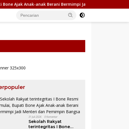
jak Anak-anak Berani Bermimpi Jadi Menteri dan Pemimpin Bang
erpopuler
31 Juli 2026
0 Komentar
Komitmen BerAMAL untuk
Ringankan Beban Kor
Sekolah Rakyat
Infrastruktur Lebih Baik,
Musibah, BAZNAS Bon
terintegritas I Bone