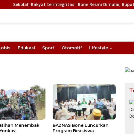
lah Rakyat terintegritas I Bone Resmi Dimulai, Bupati Bone A
kobis
Edukasi
Sport
Otomotif
Lifestyle
T
BAZNAS Bone Luncurkan
Bupati AAS Targetkan
Program Beasiswa
Lahirnya Atlet Voli