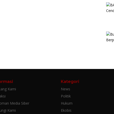
ormasi
Kategori
tang Kami
News
aksi
Politik
oman Media Siber
Hukum
ungi Kami
Ekobis