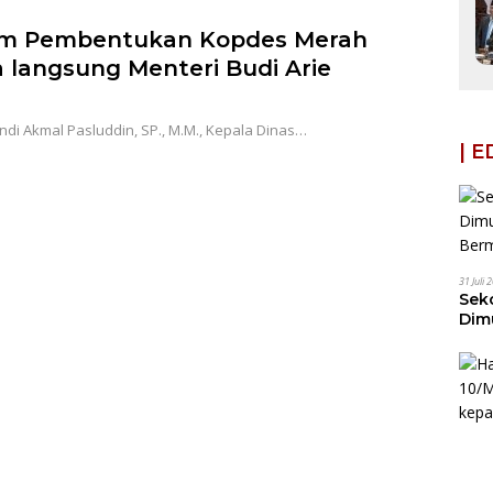
am Pembentukan Kopdes Merah
a langsung Menteri Budi Arie
ndi Akmal Pasluddin, SP., M.M., Kepala Dinas…
| 
31 Juli 
Seko
Dim
Ber
Ban