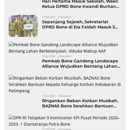
Hari Pertama Masuk Sekolah, Wakil
Ketua DPRD Bone Irwandi Burhan
Ramaikan Gerakan Ayah Antar Anak
14 Juli 2026
0 Komentar
Sepanjang Sejarah, Sekretariat
DPRD Bone di Era Faidah Masuk 5
Besar Kinerja Terbaik
14 Juli 2026
0 Komentar
Pemkab Bone Gandeng Landscape
Alliance Wujudkan Bentang Lahan
Berkelanjutan, dibuka Wabup AAP
15 Juli 2026
0 Komentar
Ringankan Beban Korban Musibah,
BAZNAS Bone Serahkan Bantuan
kepada Keluarga Korban Kebakaran
di Patimpeng
21 Juli 2026
0 Komentar