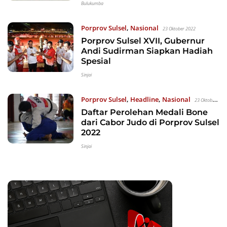
Bulukumba
Porprov Sulsel
,
Nasional
23 Oktober 2022
Porprov Sulsel XVII, Gubernur
Andi Sudirman Siapkan Hadiah
Spesial
Sinjai
Porprov Sulsel
,
Headline
,
Nasional
23 Oktober
Daftar Perolehan Medali Bone
2022
dari Cabor Judo di Porprov Sulsel
2022
Sinjai