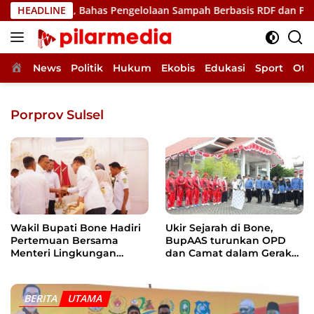
Langsung
Hidup, Bahas Pengelolaan Sampah Berbasis RDF dan PSEL
HEADLINE
ke
konten
Home
News
Politik
Hukum
Ekobis
Edukasi
Sport
Oto
Porprov Sulsel
Wakil Bupati Bone Hadiri
Ukir Sejarah di Bone,
Pertemuan Bersama
BupAAS turunkan OPD
Menteri Lingkungan
dan Camat dalam Gerak
Hidup, Bahas Pengelolaan
Jalan Indah Perdana
Sampah Berbasis RDF dan
PSEL