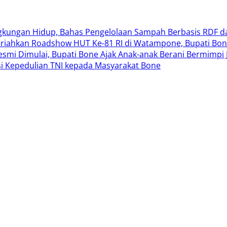
ngkungan Hidup, Bahas Pengelolaan Sampah Berbasis RDF d
riahkan Roadshow HUT Ke-81 RI di Watampone, Bupati Bon
 Resmi Dimulai, Bupati Bone Ajak Anak-anak Berani Bermimp
i Kepedulian TNI kepada Masyarakat Bone