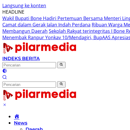
Langsung ke konten
HEADLINE
Wakil Bupati Bone Hadiri Pertemuan Bersama Menteri Li
Camat dalam Gerak Jalan Indah Perdana
Ribuan Warga Me
Membangun Daerah
Sekolah Rakyat terintegritas I Bone
Menembak Ranpur Yonkav 10/Mendagiri, BupAAS Apresias
INDEKS BERITA
Home
News
Daerah