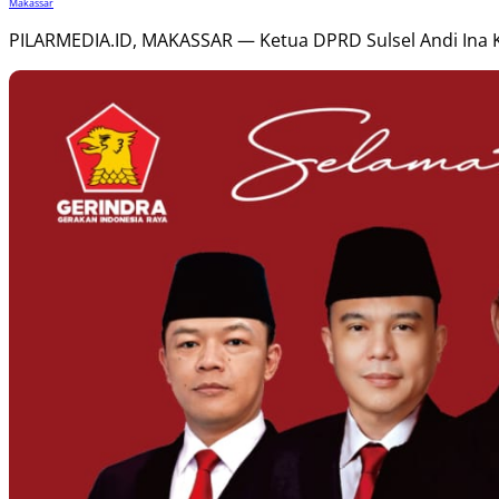
Makassar
PILARMEDIA.ID, MAKASSAR — Ketua DPRD Sulsel Andi Ina Ka