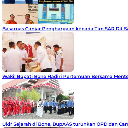
Basarnas Ganjar Penghargaan kepada Tim SAR Dit Sa
Wakil Bupati Bone Hadiri Pertemuan Bersama Mente
Ukir Sejarah di Bone, BupAAS turunkan OPD dan Ca