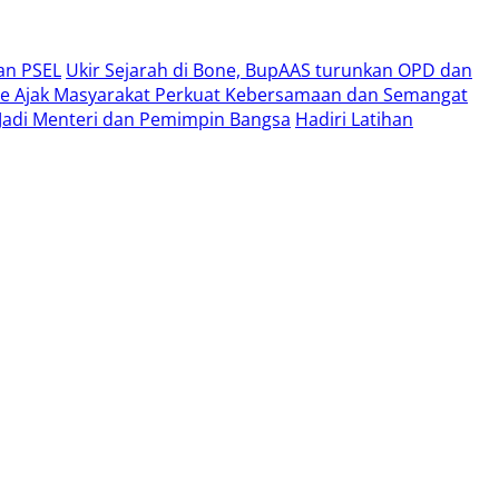
an PSEL
Ukir Sejarah di Bone, BupAAS turunkan OPD dan
e Ajak Masyarakat Perkuat Kebersamaan dan Semangat
i Jadi Menteri dan Pemimpin Bangsa
Hadiri Latihan