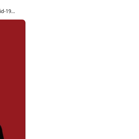
id-19…