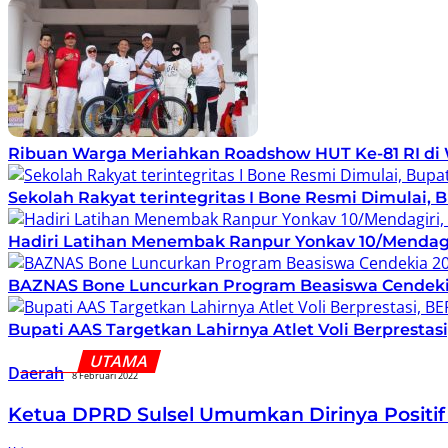
Ribuan Warga Meriahkan Roadshow HUT Ke-81 RI d
Sekolah Rakyat terintegritas I Bone Resmi Dimulai
Hadiri Latihan Menembak Ranpur Yonkav 10/Mendagi
BAZNAS Bone Luncurkan Program Beasiswa Cendekia 
Bupati AAS Targetkan Lahirnya Atlet Voli Berpresta
Daerah
8 Februari 2022
Ketua DPRD Sulsel Umumkan Dirinya Positif 