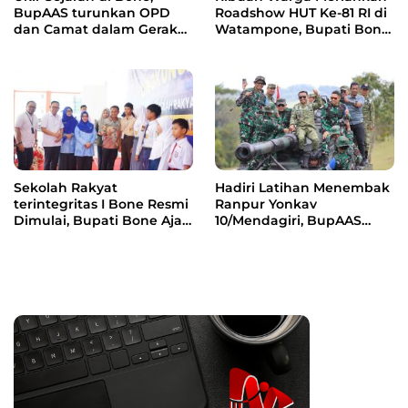
BupAAS turunkan OPD
Roadshow HUT Ke-81 RI di
dan Camat dalam Gerak
Watampone, Bupati Bone
Jalan Indah Perdana
Ajak Masyarakat Perkuat
Kebersamaan dan
Semangat Membangun
Daerah
Sekolah Rakyat
Hadiri Latihan Menembak
terintegritas I Bone Resmi
Ranpur Yonkav
Dimulai, Bupati Bone Ajak
10/Mendagiri, BupAAS
Anak-anak Berani
Apresiasi Kepedulian TNI
Bermimpi Jadi Menteri
kepada Masyarakat Bone
dan Pemimpin Bangsa