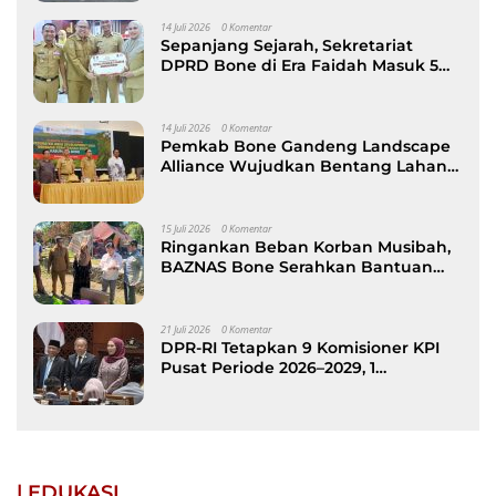
14 Juli 2026
0 Komentar
Sepanjang Sejarah, Sekretariat
DPRD Bone di Era Faidah Masuk 5
Besar Kinerja Terbaik
14 Juli 2026
0 Komentar
Pemkab Bone Gandeng Landscape
Alliance Wujudkan Bentang Lahan
Berkelanjutan, dibuka Wabup AAP
15 Juli 2026
0 Komentar
Ringankan Beban Korban Musibah,
BAZNAS Bone Serahkan Bantuan
kepada Keluarga Korban Kebakaran
di Patimpeng
21 Juli 2026
0 Komentar
DPR-RI Tetapkan 9 Komisioner KPI
Pusat Periode 2026–2029, 1
Diantaranya Putra Bone
| EDUKASI