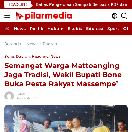
Langsung
Hidup, Bahas Pengelolaan Sampah Berbasis RDF dan PSEL
HEADLINE
ke
konten
Home
News
Politik
Hukum
Ekobis
Edukasi
Sport
Oto
Beranda
News
Daerah
Bone
,
Daerah
,
Headline
,
News
Semangat Warga Mattoanging
Jaga Tradisi, Wakil Bupati Bone
Buka Pesta Rakyat Massempe’
Redaksi
16 Desember 2025