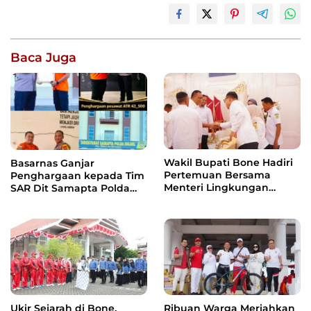
Baca Juga
Wakil Bupati Bone Hadiri
Basarnas Ganjar
Pertemuan Bersama
Penghargaan kepada Tim
Menteri Lingkungan
SAR Dit Samapta Polda
Hidup, Bahas Pengelolaan
Sulsel atas Misi Evakuasi
Sampah Berbasis RDF dan
Pesawat ATR 42-500
PSEL
Ukir Sejarah di Bone,
Ribuan Warga Meriahkan