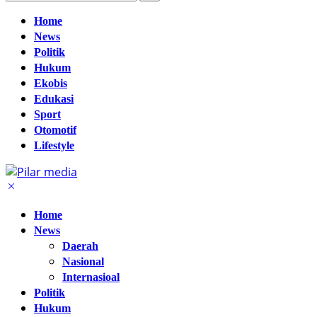
Home
News
Politik
Hukum
Ekobis
Edukasi
Sport
Otomotif
Lifestyle
Home
News
Daerah
Nasional
Internasioal
Politik
Hukum