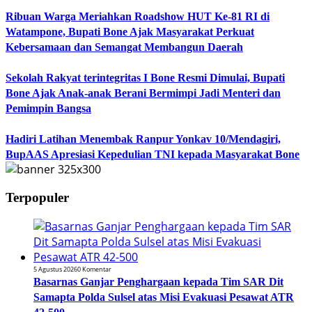
Ribuan Warga Meriahkan Roadshow HUT Ke-81 RI di
Watampone, Bupati Bone Ajak Masyarakat Perkuat
Kebersamaan dan Semangat Membangun Daerah
Sekolah Rakyat terintegritas I Bone Resmi Dimulai, Bupati
Bone Ajak Anak-anak Berani Bermimpi Jadi Menteri dan
Pemimpin Bangsa
Hadiri Latihan Menembak Ranpur Yonkav 10/Mendagiri,
BupAAS Apresiasi Kepedulian TNI kepada Masyarakat Bone
Terpopuler
5 Agustus 2026
0 Komentar
Basarnas Ganjar Penghargaan kepada Tim SAR Dit
Samapta Polda Sulsel atas Misi Evakuasi Pesawat ATR