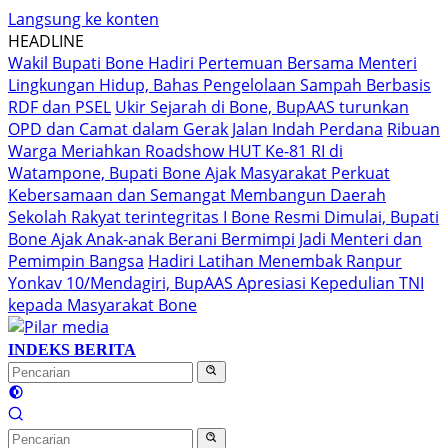
Langsung ke konten
HEADLINE
Wakil Bupati Bone Hadiri Pertemuan Bersama Menteri
Lingkungan Hidup, Bahas Pengelolaan Sampah Berbasis
RDF dan PSEL
Ukir Sejarah di Bone, BupAAS turunkan
OPD dan Camat dalam Gerak Jalan Indah Perdana
Ribuan
Warga Meriahkan Roadshow HUT Ke-81 RI di
Watampone, Bupati Bone Ajak Masyarakat Perkuat
Kebersamaan dan Semangat Membangun Daerah
Sekolah Rakyat terintegritas I Bone Resmi Dimulai, Bupati
Bone Ajak Anak-anak Berani Bermimpi Jadi Menteri dan
Pemimpin Bangsa
Hadiri Latihan Menembak Ranpur
Yonkav 10/Mendagiri, BupAAS Apresiasi Kepedulian TNI
kepada Masyarakat Bone
INDEKS BERITA