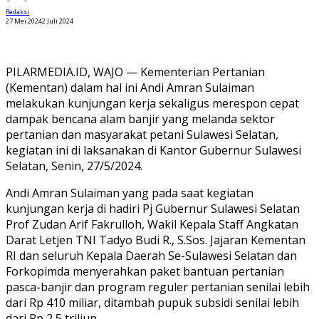
Redaksi
27 Mei 2024
2 Juli 2024
PILARMEDIA.ID, WAJO — Kementerian Pertanian
(Kementan) dalam hal ini Andi Amran Sulaiman
melakukan kunjungan kerja sekaligus merespon cepat
dampak bencana alam banjir yang melanda sektor
pertanian dan masyarakat petani Sulawesi Selatan,
kegiatan ini di laksanakan di Kantor Gubernur Sulawesi
Selatan, Senin, 27/5/2024.
Andi Amran Sulaiman yang pada saat kegiatan
kunjungan kerja di hadiri Pj Gubernur Sulawesi Selatan
Prof Zudan Arif Fakrulloh, Wakil Kepala Staff Angkatan
Darat Letjen TNI Tadyo Budi R., S.Sos. Jajaran Kementan
RI dan seluruh Kepala Daerah Se-Sulawesi Selatan dan
Forkopimda menyerahkan paket bantuan pertanian
pasca-banjir dan program reguler pertanian senilai lebih
dari Rp 410 miliar, ditambah pupuk subsidi senilai lebih
dari Rp 2,5 triliun.