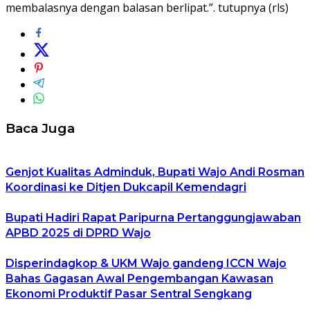
membalasnya dengan balasan berlipat.”. tutupnya (rls)
Baca Juga
Genjot Kualitas Adminduk, Bupati Wajo Andi Rosman
Koordinasi ke Ditjen Dukcapil Kemendagri
Bupati Hadiri Rapat Paripurna Pertanggungjawaban
APBD 2025 di DPRD Wajo
Disperindagkop & UKM Wajo gandeng ICCN Wajo
Bahas Gagasan Awal Pengembangan Kawasan
Ekonomi Produktif Pasar Sentral Sengkang