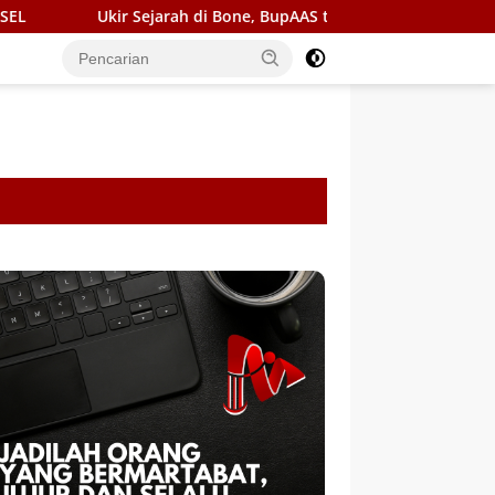
ejarah di Bone, BupAAS turunkan OPD dan Camat dalam Gerak Jal