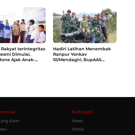
s RDF dan PSEL
Rakyat terintegritas
Hadiri Latihan Menembak
Resmi Dimulai,
Ranpur Yonkav
Bone Ajak Anak-
10/Mendagiri, BupAAS
rani Bermimpi Jadi
Apresiasi Kepedulian TNI
 dan Pemimpin
kepada Masyarakat Bone
ormasi
Kategori
tang Kami
News
aksi
Politik