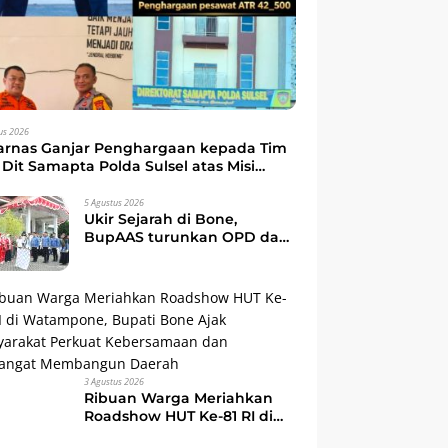
us 2026
arnas Ganjar Penghargaan kepada Tim
Dit Samapta Polda Sulsel atas Misi
kuasi Pesawat ATR 42-500
5 Agustus 2026
Ukir Sejarah di Bone,
BupAAS turunkan OPD dan
Camat dalam Gerak Jalan
Indah Perdana
3 Agustus 2026
Ribuan Warga Meriahkan
Roadshow HUT Ke-81 RI di
Watampone, Bupati Bone