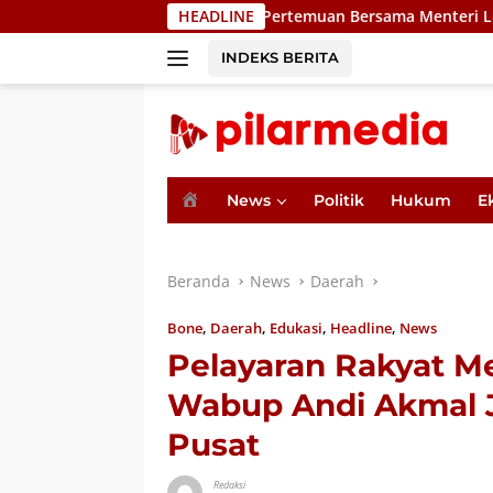
Langsung
ati Bone Hadiri Pertemuan Bersama Menteri Lingkungan Hidup, 
HEADLINE
ke
konten
INDEKS BERITA
H
News
Politik
Hukum
E
o
m
e
Beranda
News
Daerah
Bone
,
Daerah
,
Edukasi
,
Headline
,
News
Pelayaran Rakyat Me
Wabup Andi Akmal J
Pusat
Redaksi