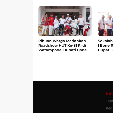
Berbasi
Pesawat ATR 42-500
Ribuan Warga Meriahkan
Sekolah 
Roadshow HUT Ke-81 RI di
I Bone 
Watampone, Bupati Bone
Bupati 
Ajak Masyarakat Perkuat
anak Be
Kebersamaan dan
Menteri
Semangat Membangun
Bangsa
Daerah
Inf
Ten
Red