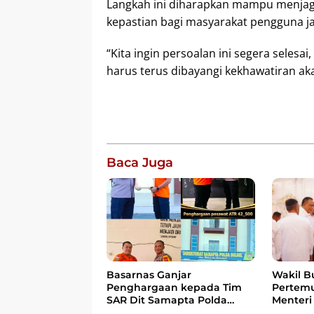
Langkah ini diharapkan mampu menjaga 
kepastian bagi masyarakat pengguna jas
“Kita ingin persoalan ini segera selesa
harus terus dibayangi kekhawatiran aka
Baca Juga
Wakil B
Basarnas Ganjar
Pertem
Penghargaan kepada Tim
Menteri
SAR Dit Samapta Polda
Bahas 
Sulsel atas Misi Evakuasi