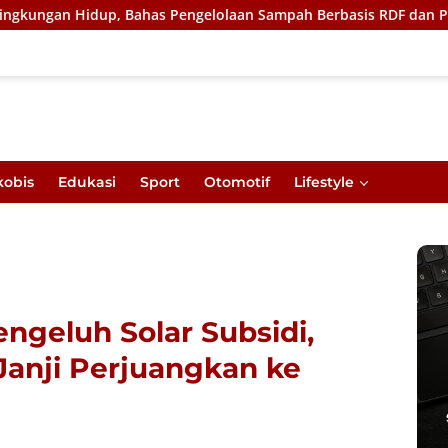
Bahas Pengelolaan Sampah Berbasis RDF dan PSEL
Ukir S
kobis
Edukasi
Sport
Otomotif
Lifestyle
ngeluh Solar Subsidi,
anji Perjuangkan ke