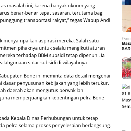
tas masalah ini, karena banyak oknum yang
rus benar-benar tepat sasaran, terutama bagi
 punggung transportasi rakyat,” tegas Wabup Andi
5 Agust
uk menyampaikan aspirasi mereka. Salah satu
Bas
mitmen pihaknya untuk selalu mengikuti aturan
SAR 
Eva
ereka terhadap BBM subsidi tetap dipenuhi. Ia
alahgunaan solar subsidi di wilayahnya.
 Kabupaten Bone ini meminta data detail mengenai
 dasar penyusunan kebijakan yang lebih terukur.
ah daerah akan mengutus perwakilan
 guna memperjuangkan kepentingan pelra Bone
epada Kepala Dinas Perhubungan untuk tetap
a pelra selama proses penyelesaian berlangsung.