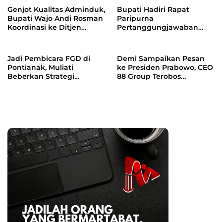
PSEL
Genjot Kualitas Adminduk,
Bupati Hadiri Rapat
Bupati Wajo Andi Rosman
Paripurna
Koordinasi ke Ditjen
Pertanggungjawaban
Dukcapil Kemendagri
APBD 2025 di DPRD Wajo
Jadi Pembicara FGD di
Demi Sampaikan Pesan
Pontianak, Muliati
ke Presiden Prabowo, CEO
Beberkan Strategi
88 Group Terobos
Pemimpin Hadapi
Paspampres
Tantangan Organisasi