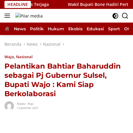
Langsung
rus Terus Terjaga
HEADLINE
Wakil Bupati Bone Hadiri Pertemuan 
ke
konten
Home
News
Politik
Hukum
Ekobis
Edukasi
Sport
Oto
Beranda
News
Nasional
Wajo
,
Nasional
Pelantikan Bahtiar Baharuddin
sebagai Pj Gubernur Sulsel,
Bupati Wajo : Kami Siap
Berkolaborasi
Redaksi
-
Wajo
5 September 2023