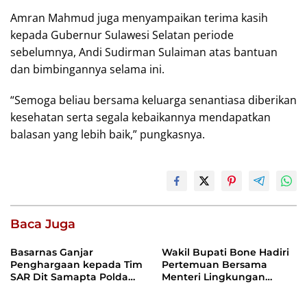
Amran Mahmud juga menyampaikan terima kasih
kepada Gubernur Sulawesi Selatan periode
sebelumnya, Andi Sudirman Sulaiman atas bantuan
dan bimbingannya selama ini.
“Semoga beliau bersama keluarga senantiasa diberikan
kesehatan serta segala kebaikannya mendapatkan
balasan yang lebih baik,” pungkasnya.
Baca Juga
Basarnas Ganjar
Wakil Bupati Bone Hadiri
Penghargaan kepada Tim
Pertemuan Bersama
SAR Dit Samapta Polda
Menteri Lingkungan
Sulsel atas Misi Evakuasi
Hidup, Bahas Pengelolaan
Pesawat ATR 42-500
Sampah Berbasis RDF dan