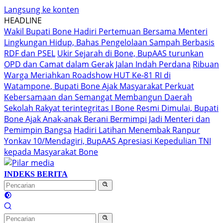
Langsung ke konten
HEADLINE
Wakil Bupati Bone Hadiri Pertemuan Bersama Menteri
Lingkungan Hidup, Bahas Pengelolaan Sampah Berbasis
RDF dan PSEL
Ukir Sejarah di Bone, BupAAS turunkan
OPD dan Camat dalam Gerak Jalan Indah Perdana
Ribuan
Warga Meriahkan Roadshow HUT Ke-81 RI di
Watampone, Bupati Bone Ajak Masyarakat Perkuat
Kebersamaan dan Semangat Membangun Daerah
Sekolah Rakyat terintegritas I Bone Resmi Dimulai, Bupati
Bone Ajak Anak-anak Berani Bermimpi Jadi Menteri dan
Pemimpin Bangsa
Hadiri Latihan Menembak Ranpur
Yonkav 10/Mendagiri, BupAAS Apresiasi Kepedulian TNI
kepada Masyarakat Bone
INDEKS BERITA