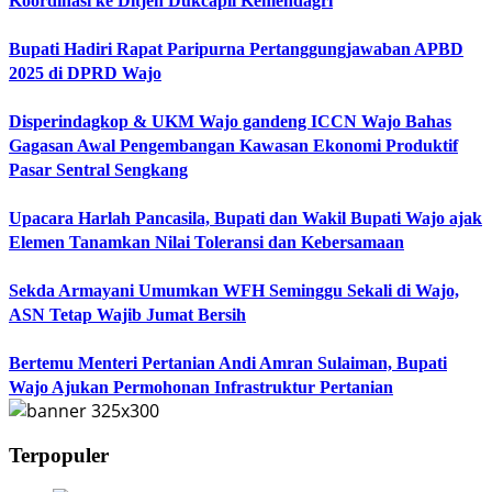
Koordinasi ke Ditjen Dukcapil Kemendagri
Bupati Hadiri Rapat Paripurna Pertanggungjawaban APBD
2025 di DPRD Wajo
Disperindagkop & UKM Wajo gandeng ICCN Wajo Bahas
Gagasan Awal Pengembangan Kawasan Ekonomi Produktif
Pasar Sentral Sengkang
Upacara Harlah Pancasila, Bupati dan Wakil Bupati Wajo ajak
Elemen Tanamkan Nilai Toleransi dan Kebersamaan
Sekda Armayani Umumkan WFH Seminggu Sekali di Wajo,
ASN Tetap Wajib Jumat Bersih
Bertemu Menteri Pertanian Andi Amran Sulaiman, Bupati
Wajo Ajukan Permohonan Infrastruktur Pertanian
Terpopuler