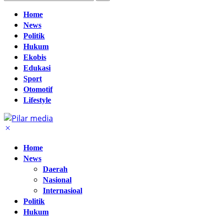
Home
News
Politik
Hukum
Ekobis
Edukasi
Sport
Otomotif
Lifestyle
Home
News
Daerah
Nasional
Internasioal
Politik
Hukum