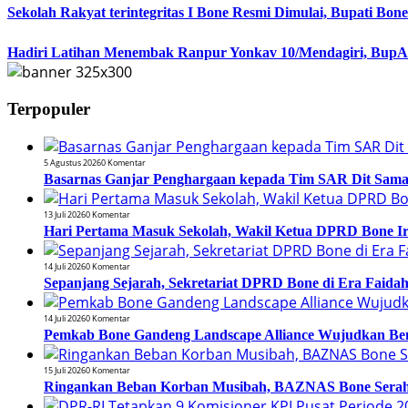
Sekolah Rakyat terintegritas I Bone Resmi Dimulai, Bupati B
Hadiri Latihan Menembak Ranpur Yonkav 10/Mendagiri, BupA
Terpopuler
5 Agustus 2026
0 Komentar
Basarnas Ganjar Penghargaan kepada Tim SAR Dit Samapt
13 Juli 2026
0 Komentar
Hari Pertama Masuk Sekolah, Wakil Ketua DPRD Bone 
14 Juli 2026
0 Komentar
Sepanjang Sejarah, Sekretariat DPRD Bone di Era Faidah
14 Juli 2026
0 Komentar
Pemkab Bone Gandeng Landscape Alliance Wujudkan Be
15 Juli 2026
0 Komentar
Ringankan Beban Korban Musibah, BAZNAS Bone Serahk