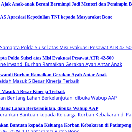
one Ajak Anak-anak Berani Bermimpi Jadi Menteri dan Pemimpin 
AS Apresiasi Kepedulian TNI kepada Masyarakat Bone
a Polda Sulsel atas Misi Evakuasi Pesawat ATR 42-500
Irwandi Burhan Ramaikan Gerakan Ayah Antar Anak
 Masuk 5 Besar Kinerja Terbaik
ntang Lahan Berkelanjutan, dibuka Wabup AAP
an Bantuan kepada Keluarga Korban Kebakaran di Patimpeng