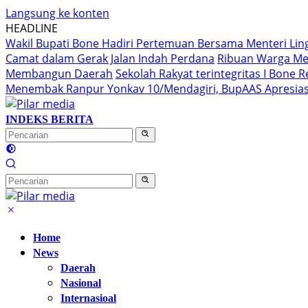
Langsung ke konten
HEADLINE
Wakil Bupati Bone Hadiri Pertemuan Bersama Menteri Li
Camat dalam Gerak Jalan Indah Perdana
Ribuan Warga Me
Membangun Daerah
Sekolah Rakyat terintegritas I Bone
Menembak Ranpur Yonkav 10/Mendagiri, BupAAS Apresias
INDEKS BERITA
Home
News
Daerah
Nasional
Internasioal