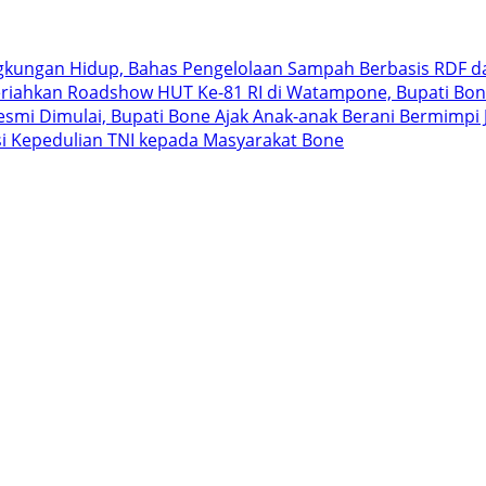
ngkungan Hidup, Bahas Pengelolaan Sampah Berbasis RDF d
riahkan Roadshow HUT Ke-81 RI di Watampone, Bupati Bon
 Resmi Dimulai, Bupati Bone Ajak Anak-anak Berani Bermimp
i Kepedulian TNI kepada Masyarakat Bone