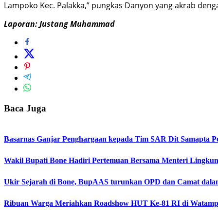
Lampoko Kec. Palakka,” pungkas Danyon yang akrab denga
Laporan: Justang Muhammad
Baca Juga
Basarnas Ganjar Penghargaan kepada Tim SAR Dit Samapta Pol
Wakil Bupati Bone Hadiri Pertemuan Bersama Menteri Lingku
Ukir Sejarah di Bone, BupAAS turunkan OPD dan Camat dala
Ribuan Warga Meriahkan Roadshow HUT Ke-81 RI di Watampo