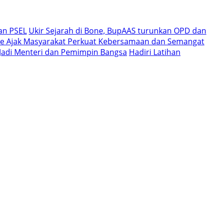
an PSEL
Ukir Sejarah di Bone, BupAAS turunkan OPD dan
e Ajak Masyarakat Perkuat Kebersamaan dan Semangat
i Jadi Menteri dan Pemimpin Bangsa
Hadiri Latihan