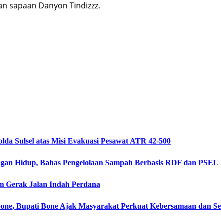
n sapaan Danyon Tindizzz.
da Sulsel atas Misi Evakuasi Pesawat ATR 42-500
ngan Hidup, Bahas Pengelolaan Sampah Berbasis RDF dan PSEL
m Gerak Jalan Indah Perdana
ne, Bupati Bone Ajak Masyarakat Perkuat Kebersamaan dan 