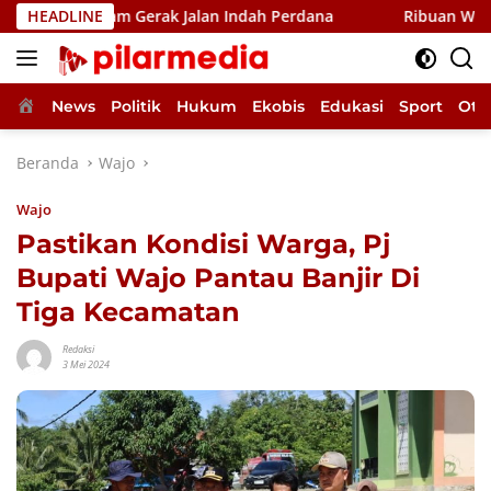
Langsung
dalam Gerak Jalan Indah Perdana
HEADLINE
Ribuan Warga Meriahk
ke
konten
Home
News
Politik
Hukum
Ekobis
Edukasi
Sport
Oto
Beranda
Wajo
Wajo
Pastikan Kondisi Warga, Pj
Bupati Wajo Pantau Banjir Di
Tiga Kecamatan
Redaksi
3 Mei 2024