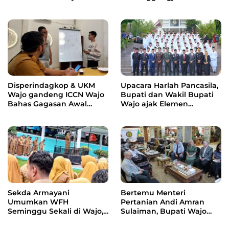
Dukcapil Kemendagri
APBD 2025 di DPRD Wajo
Disperindagkop & UKM
Upacara Harlah Pancasila,
Wajo gandeng ICCN Wajo
Bupati dan Wakil Bupati
Bahas Gagasan Awal
Wajo ajak Elemen
Pengembangan Kawasan
Tanamkan Nilai Toleransi
Ekonomi Produktif Pasar
dan Kebersamaan
Sentral Sengkang
Sekda Armayani
Bertemu Menteri
Umumkan WFH
Pertanian Andi Amran
Seminggu Sekali di Wajo,
Sulaiman, Bupati Wajo
ASN Tetap Wajib Jumat
Ajukan Permohonan