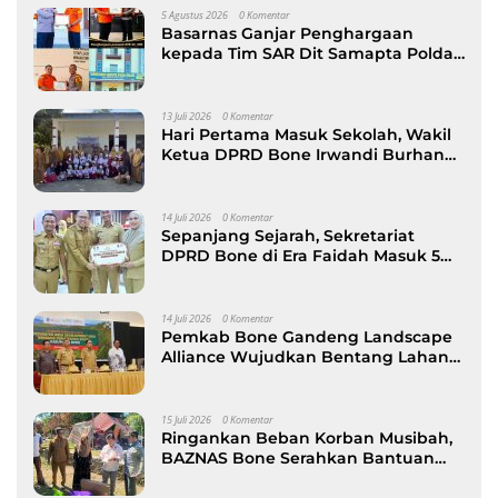
5 Agustus 2026
0 Komentar
Basarnas Ganjar Penghargaan
kepada Tim SAR Dit Samapta Polda
Sulsel atas Misi Evakuasi Pesawat
ATR 42-500
13 Juli 2026
0 Komentar
Hari Pertama Masuk Sekolah, Wakil
Ketua DPRD Bone Irwandi Burhan
Ramaikan Gerakan Ayah Antar Anak
14 Juli 2026
0 Komentar
Sepanjang Sejarah, Sekretariat
DPRD Bone di Era Faidah Masuk 5
Besar Kinerja Terbaik
14 Juli 2026
0 Komentar
Pemkab Bone Gandeng Landscape
Alliance Wujudkan Bentang Lahan
Berkelanjutan, dibuka Wabup AAP
15 Juli 2026
0 Komentar
Ringankan Beban Korban Musibah,
BAZNAS Bone Serahkan Bantuan
kepada Keluarga Korban Kebakaran
di Patimpeng