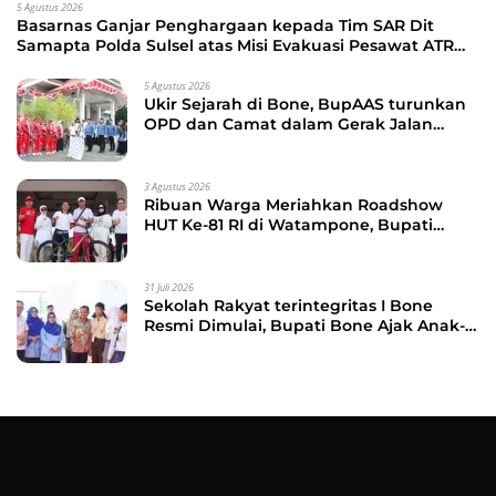
5 Agustus 2026
Basarnas Ganjar Penghargaan kepada Tim SAR Dit
Samapta Polda Sulsel atas Misi Evakuasi Pesawat ATR
42-500
5 Agustus 2026
Ukir Sejarah di Bone, BupAAS turunkan
OPD dan Camat dalam Gerak Jalan
Indah Perdana
3 Agustus 2026
Ribuan Warga Meriahkan Roadshow
HUT Ke-81 RI di Watampone, Bupati
Bone Ajak Masyarakat Perkuat
Kebersamaan dan Semangat
Membangun Daerah
31 Juli 2026
Sekolah Rakyat terintegritas I Bone
Resmi Dimulai, Bupati Bone Ajak Anak-
anak Berani Bermimpi Jadi Menteri dan
Pemimpin Bangsa