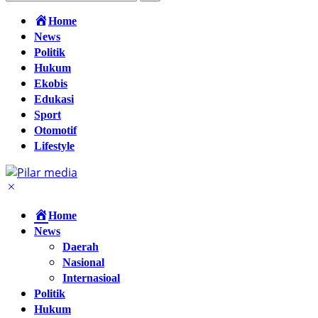
Home
News
Politik
Hukum
Ekobis
Edukasi
Sport
Otomotif
Lifestyle
Home
News
Daerah
Nasional
Internasioal
Politik
Hukum