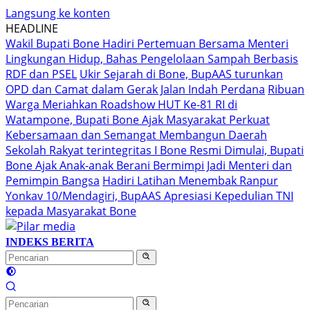
Langsung ke konten
HEADLINE
Wakil Bupati Bone Hadiri Pertemuan Bersama Menteri
Lingkungan Hidup, Bahas Pengelolaan Sampah Berbasis
RDF dan PSEL
Ukir Sejarah di Bone, BupAAS turunkan
OPD dan Camat dalam Gerak Jalan Indah Perdana
Ribuan
Warga Meriahkan Roadshow HUT Ke-81 RI di
Watampone, Bupati Bone Ajak Masyarakat Perkuat
Kebersamaan dan Semangat Membangun Daerah
Sekolah Rakyat terintegritas I Bone Resmi Dimulai, Bupati
Bone Ajak Anak-anak Berani Bermimpi Jadi Menteri dan
Pemimpin Bangsa
Hadiri Latihan Menembak Ranpur
Yonkav 10/Mendagiri, BupAAS Apresiasi Kepedulian TNI
kepada Masyarakat Bone
INDEKS BERITA