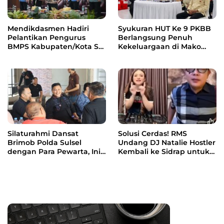
Mendikdasmen Hadiri
Syukuran HUT Ke 9 PKBB
Pelantikan Pengurus
Berlangsung Penuh
BMPS Kabupaten/Kota Se-
Kekeluargaan di Mako
Sulsel
Batalyon A Pelopor
Silaturahmi Dansat
Solusi Cerdas! RMS
Brimob Polda Sulsel
Undang DJ Natalie Hostler
dengan Para Pewarta, Ini
Kembali ke Sidrap untuk
Pesannya
Promosikan Pariwisata
dan Kuliner