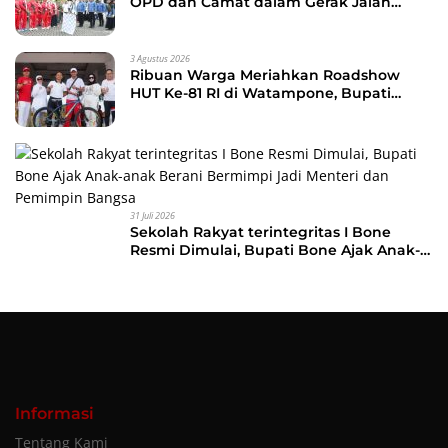
OPD dan Camat dalam Gerak Jalan
Indah Perdana
3 Agustus 2026
Ribuan Warga Meriahkan Roadshow
HUT Ke-81 RI di Watampone, Bupati
Bone Ajak Masyarakat Perkuat
Kebersamaan dan Semangat
Membangun Daerah
31 Juli 2026
Sekolah Rakyat terintegritas I Bone
Resmi Dimulai, Bupati Bone Ajak Anak-
anak Berani Bermimpi Jadi Menteri dan
Pemimpin Bangsa
Informasi
Tentang Kami