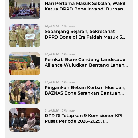
Hari Pertama Masuk Sekolah, Wakil
Ketua DPRD Bone Irwandi Burhan
Ramaikan Gerakan Ayah Antar Anak
14 Juli 2026
0 Komentar
Sepanjang Sejarah, Sekretariat
DPRD Bone di Era Faidah Masuk 5
Besar Kinerja Terbaik
14 Juli 2026
0 Komentar
Pemkab Bone Gandeng Landscape
Alliance Wujudkan Bentang Lahan
Berkelanjutan, dibuka Wabup AAP
15 Juli 2026
0 Komentar
Ringankan Beban Korban Musibah,
BAZNAS Bone Serahkan Bantuan
kepada Keluarga Korban Kebakaran
di Patimpeng
21 Juli 2026
0 Komentar
DPR-RI Tetapkan 9 Komisioner KPI
Pusat Periode 2026–2029, 1
Diantaranya Putra Bone