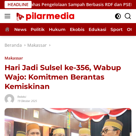
Langsung
, Bahas Pengelolaan Sampah Berbasis RDF dan PSEL
HEADLINE
Uki
ke
konten
Home
News
Politik
Hukum
Ekobis
Edukasi
Sport
Oto
Beranda
Makassar
Makassar
Hari Jadi Sulsel ke-356, Wabup
Wajo: Komitmen Berantas
Kemiskinan
Redaksi
19 Oktober 2025