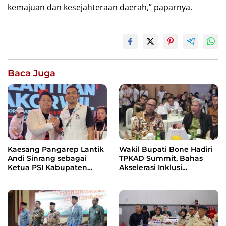
kemajuan dan kesejahteraan daerah,” paparnya.
Baca Juga
Kaesang Pangarep Lantik
Wakil Bupati Bone Hadiri
Andi Sinrang sebagai
TPKAD Summit, Bahas
Ketua PSI Kabupaten
Akselerasi Inklusi
Bone
Keuangan dan
Pertumbuhan Ekonomi
Daerah