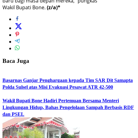
baru bagi masa depan mereka,” pungkas
Wakil Bupati Bone.
(z/a)*
Baca Juga
Basarnas Ganjar Penghargaan kepada Tim SAR Dit Samapta
Polda Sulsel atas Misi Evakuasi Pesawat ATR 42-500
Wakil Bupati Bone Hadiri Pertemuan Bersama Menteri
Lingkungan Hidup, Bahas Pengelolaan Sampah Berbasis RDF
dan PSEL