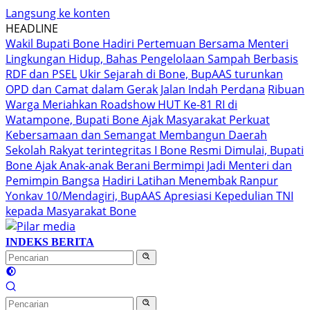
Langsung ke konten
HEADLINE
Wakil Bupati Bone Hadiri Pertemuan Bersama Menteri
Lingkungan Hidup, Bahas Pengelolaan Sampah Berbasis
RDF dan PSEL
Ukir Sejarah di Bone, BupAAS turunkan
OPD dan Camat dalam Gerak Jalan Indah Perdana
Ribuan
Warga Meriahkan Roadshow HUT Ke-81 RI di
Watampone, Bupati Bone Ajak Masyarakat Perkuat
Kebersamaan dan Semangat Membangun Daerah
Sekolah Rakyat terintegritas I Bone Resmi Dimulai, Bupati
Bone Ajak Anak-anak Berani Bermimpi Jadi Menteri dan
Pemimpin Bangsa
Hadiri Latihan Menembak Ranpur
Yonkav 10/Mendagiri, BupAAS Apresiasi Kepedulian TNI
kepada Masyarakat Bone
INDEKS BERITA