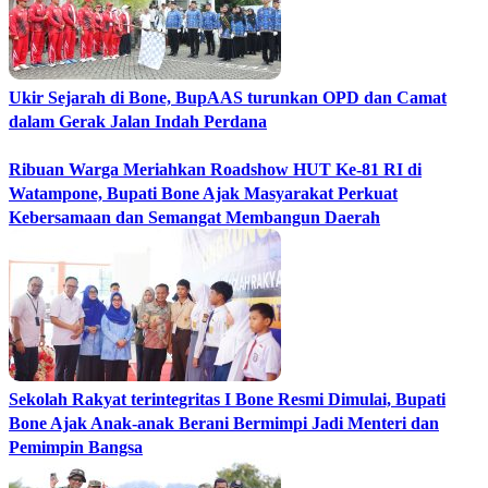
Ukir Sejarah di Bone, BupAAS turunkan OPD dan Camat
dalam Gerak Jalan Indah Perdana
Ribuan Warga Meriahkan Roadshow HUT Ke-81 RI di
Watampone, Bupati Bone Ajak Masyarakat Perkuat
Kebersamaan dan Semangat Membangun Daerah
Sekolah Rakyat terintegritas I Bone Resmi Dimulai, Bupati
Bone Ajak Anak-anak Berani Bermimpi Jadi Menteri dan
Pemimpin Bangsa