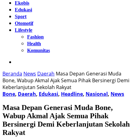
Ekobis
Edukasi
Sport
Otomotif
Lifestyle
Fashion
Health
Komunitas
Beranda
News
Daerah
Masa Depan Generasi Muda
Bone, Wabup Akmal Ajak Semua Pihak Bersinergi Demi
Keberlanjutan Sekolah Rakyat
Bone
,
Daerah
,
Edukasi
,
Headline
,
Nasional
,
News
Masa Depan Generasi Muda Bone,
Wabup Akmal Ajak Semua Pihak
Bersinergi Demi Keberlanjutan Sekolah
Rakyat