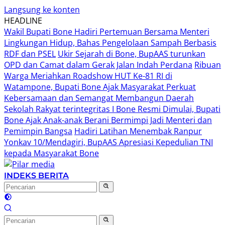
Langsung ke konten
HEADLINE
Wakil Bupati Bone Hadiri Pertemuan Bersama Menteri
Lingkungan Hidup, Bahas Pengelolaan Sampah Berbasis
RDF dan PSEL
Ukir Sejarah di Bone, BupAAS turunkan
OPD dan Camat dalam Gerak Jalan Indah Perdana
Ribuan
Warga Meriahkan Roadshow HUT Ke-81 RI di
Watampone, Bupati Bone Ajak Masyarakat Perkuat
Kebersamaan dan Semangat Membangun Daerah
Sekolah Rakyat terintegritas I Bone Resmi Dimulai, Bupati
Bone Ajak Anak-anak Berani Bermimpi Jadi Menteri dan
Pemimpin Bangsa
Hadiri Latihan Menembak Ranpur
Yonkav 10/Mendagiri, BupAAS Apresiasi Kepedulian TNI
kepada Masyarakat Bone
INDEKS BERITA