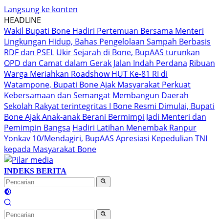
Langsung ke konten
HEADLINE
Wakil Bupati Bone Hadiri Pertemuan Bersama Menteri
Lingkungan Hidup, Bahas Pengelolaan Sampah Berbasis
RDF dan PSEL
Ukir Sejarah di Bone, BupAAS turunkan
OPD dan Camat dalam Gerak Jalan Indah Perdana
Ribuan
Warga Meriahkan Roadshow HUT Ke-81 RI di
Watampone, Bupati Bone Ajak Masyarakat Perkuat
Kebersamaan dan Semangat Membangun Daerah
Sekolah Rakyat terintegritas I Bone Resmi Dimulai, Bupati
Bone Ajak Anak-anak Berani Bermimpi Jadi Menteri dan
Pemimpin Bangsa
Hadiri Latihan Menembak Ranpur
Yonkav 10/Mendagiri, BupAAS Apresiasi Kepedulian TNI
kepada Masyarakat Bone
INDEKS BERITA