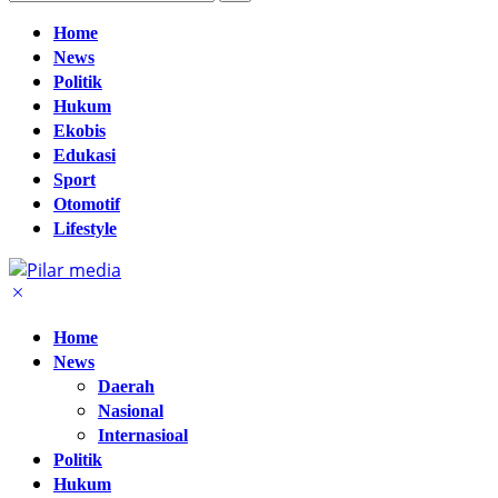
Home
News
Politik
Hukum
Ekobis
Edukasi
Sport
Otomotif
Lifestyle
Home
News
Daerah
Nasional
Internasioal
Politik
Hukum