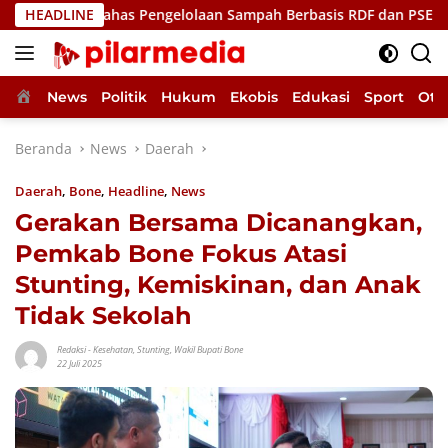
Langsung
dup, Bahas Pengelolaan Sampah Berbasis RDF dan PSEL
HEADLINE
U
ke
konten
Home
News
Politik
Hukum
Ekobis
Edukasi
Sport
Oto
Beranda
News
Daerah
Daerah
,
Bone
,
Headline
,
News
Gerakan Bersama Dicanangkan,
Pemkab Bone Fokus Atasi
Stunting, Kemiskinan, dan Anak
Tidak Sekolah
Redaksi
-
Kesehatan
,
Stunting
,
Wakil Bupati Bone
22 Juli 2025