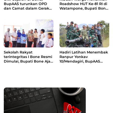
BupAAS turunkan OPD
Roadshow HUT Ke-81 RI di
dan Camat dalam Gerak
Watampone, Bupati Bone
Jalan Indah Perdana
Ajak Masyarakat Perkuat
Kebersamaan dan
Semangat Membangun
Daerah
Sekolah Rakyat
Hadiri Latihan Menembak
terintegritas I Bone Resmi
Ranpur Yonkav
Dimulai, Bupati Bone Ajak
10/Mendagiri, BupAAS
Anak-anak Berani
Apresiasi Kepedulian TNI
Bermimpi Jadi Menteri
kepada Masyarakat Bone
dan Pemimpin Bangsa