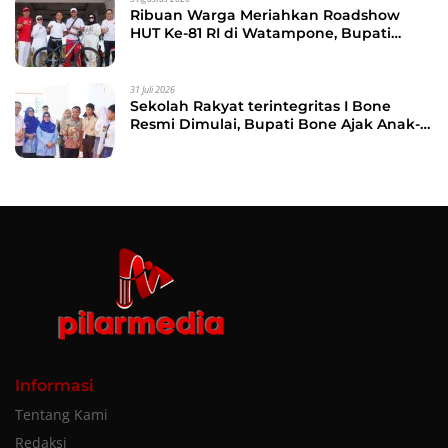
Ribuan Warga Meriahkan Roadshow
HUT Ke-81 RI di Watampone, Bupati
Bone Ajak Masyarakat Perkuat
Kebersamaan dan Semangat
Membangun Daerah
31 Juli 2026
Sekolah Rakyat terintegritas I Bone
Resmi Dimulai, Bupati Bone Ajak Anak-
anak Berani Bermimpi Jadi Menteri dan
Pemimpin Bangsa
Informasi
Tentang Kami
Redaksi