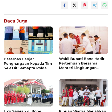
Baca Juga
Wakil Bupati Bone Hadiri
Basarnas Ganjar
Pertemuan Bersama
Penghargaan kepada Tim
Menteri Lingkungan
SAR Dit Samapta Polda
Hidup, Bahas Pengelolaan
Sulsel atas Misi Evakuasi
Sampah Berbasis RDF dan
Pesawat ATR 42-500
PSEL
Ukir Sejarah di Bone,
Ribuan Warga Meriahkan