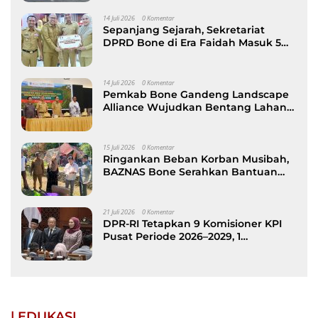
14 Juli 2026
0 Komentar
Sepanjang Sejarah, Sekretariat
DPRD Bone di Era Faidah Masuk 5
Besar Kinerja Terbaik
14 Juli 2026
0 Komentar
Pemkab Bone Gandeng Landscape
Alliance Wujudkan Bentang Lahan
Berkelanjutan, dibuka Wabup AAP
15 Juli 2026
0 Komentar
Ringankan Beban Korban Musibah,
BAZNAS Bone Serahkan Bantuan
kepada Keluarga Korban Kebakaran
di Patimpeng
21 Juli 2026
0 Komentar
DPR-RI Tetapkan 9 Komisioner KPI
Pusat Periode 2026–2029, 1
Diantaranya Putra Bone
| EDUKASI