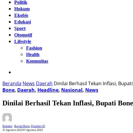
Politik
Hukum
Ekobis
Edukasi
Sport
Otomotif
Lifestyle
Fashion
Health
Komunitas
Beranda
News
Daerah
Dinilai Berhasil Tekan Inflasi, Bup
Bone
,
Daerah
,
Headline
,
Nasional
,
News
Dinilai Berhasil Tekan Inflasi, Bupati Bo
Redaksi
-
Bupati Bone
,
Presiden RI
31 Agustus 2023
31 Agustus 2023