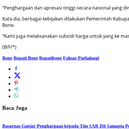
“Penghargaan dan apresasi tinggi secara nasional yang dirai
Kata dia, berbagai kebijakan dilakukan Pemerintah Kabup
Bone.
“Kami juga melaksanakan subsidi harga untuk yang ke mas
(B/F/*)
Bone
Bupati Bone
Bupatibone
Fahsar Padjalangi
Baca Juga
Basarnas Ganjar Penghargaan kepada Tim SAR Dit Samapta Pol