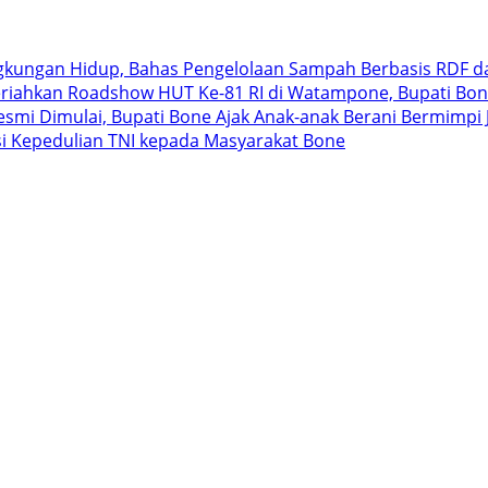
ngkungan Hidup, Bahas Pengelolaan Sampah Berbasis RDF d
riahkan Roadshow HUT Ke-81 RI di Watampone, Bupati Bon
 Resmi Dimulai, Bupati Bone Ajak Anak-anak Berani Bermimp
i Kepedulian TNI kepada Masyarakat Bone