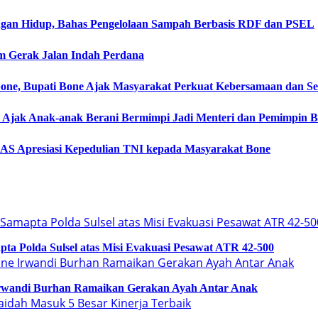
ngan Hidup, Bahas Pengelolaan Sampah Berbasis RDF dan PSEL
m Gerak Jalan Indah Perdana
ne, Bupati Bone Ajak Masyarakat Perkuat Kebersamaan dan 
one Ajak Anak-anak Berani Bermimpi Jadi Menteri dan Pemimpin 
AS Apresiasi Kepedulian TNI kepada Masyarakat Bone
a Polda Sulsel atas Misi Evakuasi Pesawat ATR 42-500
Irwandi Burhan Ramaikan Gerakan Ayah Antar Anak