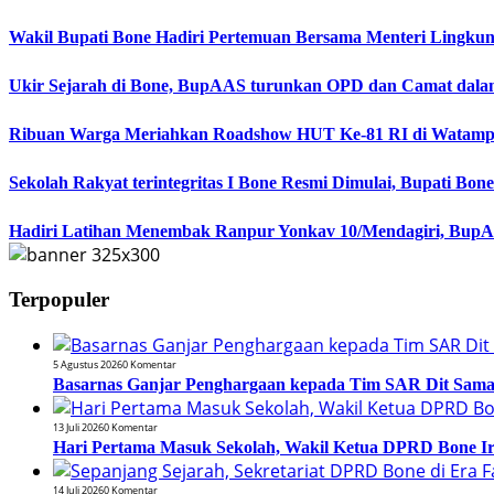
Wakil Bupati Bone Hadiri Pertemuan Bersama Menteri Lingku
Ukir Sejarah di Bone, BupAAS turunkan OPD dan Camat dala
Ribuan Warga Meriahkan Roadshow HUT Ke-81 RI di Watampo
Sekolah Rakyat terintegritas I Bone Resmi Dimulai, Bupati B
Hadiri Latihan Menembak Ranpur Yonkav 10/Mendagiri, BupA
Terpopuler
5 Agustus 2026
0 Komentar
Basarnas Ganjar Penghargaan kepada Tim SAR Dit Samapt
13 Juli 2026
0 Komentar
Hari Pertama Masuk Sekolah, Wakil Ketua DPRD Bone 
14 Juli 2026
0 Komentar