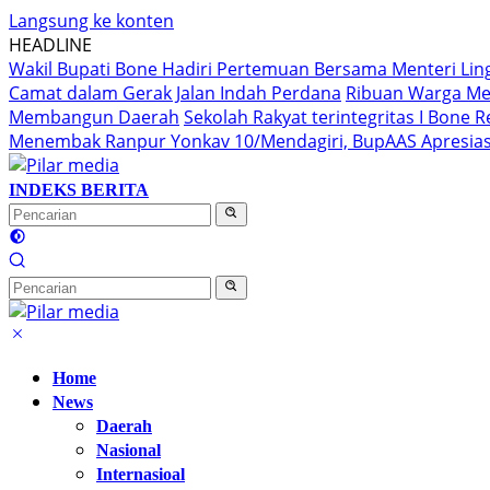
Langsung ke konten
HEADLINE
Wakil Bupati Bone Hadiri Pertemuan Bersama Menteri Li
Camat dalam Gerak Jalan Indah Perdana
Ribuan Warga Me
Membangun Daerah
Sekolah Rakyat terintegritas I Bone
Menembak Ranpur Yonkav 10/Mendagiri, BupAAS Apresias
INDEKS BERITA
Home
News
Daerah
Nasional
Internasioal