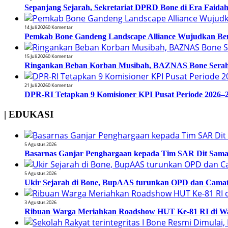
Sepanjang Sejarah, Sekretariat DPRD Bone di Era Faidah
14 Juli 2026
0 Komentar
Pemkab Bone Gandeng Landscape Alliance Wujudkan Be
15 Juli 2026
0 Komentar
Ringankan Beban Korban Musibah, BAZNAS Bone Serahk
21 Juli 2026
0 Komentar
DPR-RI Tetapkan 9 Komisioner KPI Pusat Periode 2026–2
| EDUKASI
5 Agustus 2026
Basarnas Ganjar Penghargaan kepada Tim SAR Dit Samapt
5 Agustus 2026
Ukir Sejarah di Bone, BupAAS turunkan OPD dan Camat
3 Agustus 2026
Ribuan Warga Meriahkan Roadshow HUT Ke-81 RI di Wa