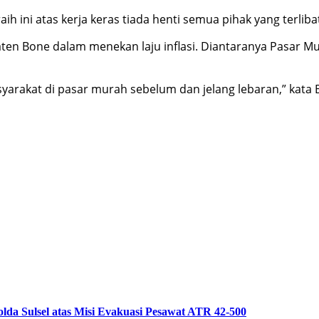
h ini atas kerja keras tiada henti semua pihak yang terlibat
aten Bone dalam menekan laju inflasi. Diantaranya Pasar 
yarakat di pasar murah sebelum dan jelang lebaran,” kata 
da Sulsel atas Misi Evakuasi Pesawat ATR 42-500