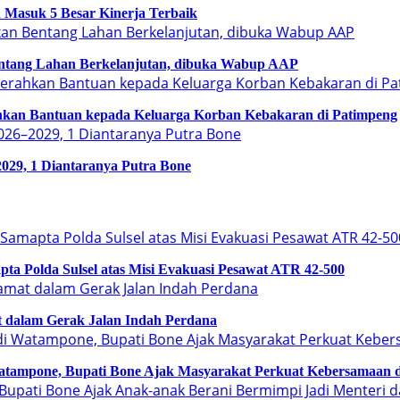
 Masuk 5 Besar Kinerja Terbaik
ntang Lahan Berkelanjutan, dibuka Wabup AAP
an Bantuan kepada Keluarga Korban Kebakaran di Patimpeng
029, 1 Diantaranya Putra Bone
a Polda Sulsel atas Misi Evakuasi Pesawat ATR 42-500
 dalam Gerak Jalan Indah Perdana
tampone, Bupati Bone Ajak Masyarakat Perkuat Kebersamaan