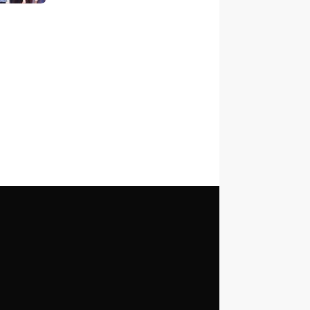
anak Berani Bermimpi Jadi
Menteri dan Pemimpin
Bangsa