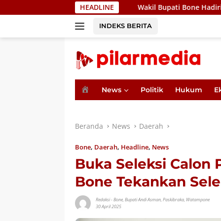
Langsung
HEADLINE
Wakil Bupati Bone Hadiri Pertemuan Be
ke
konten
INDEKS BERITA
H
News
Politik
Hukum
E
o
m
e
Beranda
News
Daerah
Bone
,
Daerah
,
Headline
,
News
Buka Seleksi Calon 
Bone Tekankan Selek
Redaksi
-
Bone
,
Bupati Andi Asman
,
Paskibraka
,
Watampone
30 April 2025