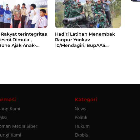
Rakyat terintegritas
Hadiri Latihan Menembak
Resmi Dimulai,
Ranpur Yonkav
Bone Ajak Anak-
10/Mendagiri, BupAAS
rani Bermimpi Jadi
Apresiasi Kepedulian TNI
 dan Pemimpin
kepada Masyarakat Bone
ormasi
Kategori
tang Kami
News
aksi
Politik
oman Media Siber
Hukum
ungi Kami
Ekobis