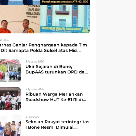
us 2026
arnas Ganjar Penghargaan kepada Tim
Dit Samapta Polda Sulsel atas Misi
kuasi Pesawat ATR 42-500
5 Agustus 2026
Ukir Sejarah di Bone,
BupAAS turunkan OPD dan
Camat dalam Gerak Jalan
Indah Perdana
3 Agustus 2026
Ribuan Warga Meriahkan
Roadshow HUT Ke-81 RI di
Watampone, Bupati Bone
Ajak Masyarakat Perkuat
Kebersamaan dan
31 Juli 2026
Semangat Membangun
Sekolah Rakyat terintegritas
Daerah
I Bone Resmi Dimulai,
Bupati Bone Ajak Anak-