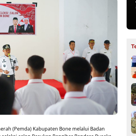
T
erah (Pemda) Kabupaten Bone melalui Badan