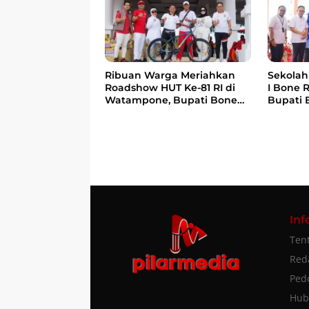
Ribuan Warga Meriahkan
Sekolah 
Roadshow HUT Ke-81 RI di
I Bone 
Watampone, Bupati Bone
Bupati 
Ajak Masyarakat Perkuat
anak Be
Kebersamaan dan
Menteri
Semangat Membangun
Bangsa
Daerah
Inf
Ten
Red
Ped
Hub