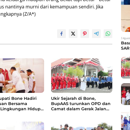
lus nantinya murni dari kemampuan sendiri. Jika
ungkapnya (Z/A*)
5 Agust
Bas
SAR 
Eva
upati Bone Hadiri
Ukir Sejarah di Bone,
uan Bersama
BupAAS turunkan OPD dan
 Lingkungan Hidup,
Camat dalam Gerak Jalan
Pengelolaan Sampah
Indah Perdana
s RDF dan PSEL