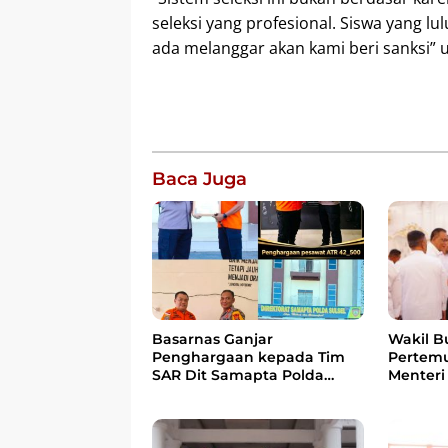
seleksi yang profesional. Siswa yang lu
ada melanggar akan kami beri sanksi” 
Baca Juga
Wakil B
Basarnas Ganjar
Pertem
Penghargaan kepada Tim
Menteri
SAR Dit Samapta Polda
Bahas 
Sulsel atas Misi Evakuasi
Berbasi
Pesawat ATR 42-500