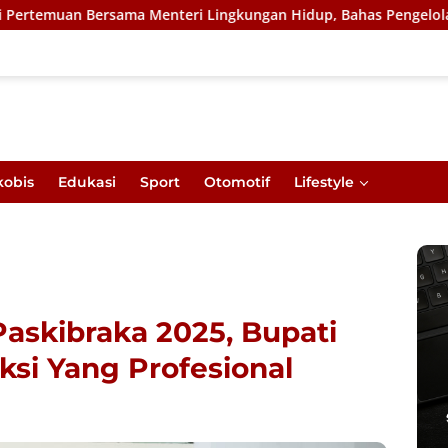
rsama Menteri Lingkungan Hidup, Bahas Pengelolaan Sampah Ber
kobis
Edukasi
Sport
Otomotif
Lifestyle
Paskibraka 2025, Bupati
si Yang Profesional