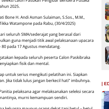
 seleksi calon Pasukan Pengibar Bendera Pusaka
Tahun 2025.
ati Bone H. Andi Asman Sulaiman, S.Sos., M.M.,
 Tikka Watampone pada Rabu, (30/4/2025)
ari seluruh SMA/sederajat yang berasal dari
lkan guna menjadi titik awal pelaksanaan upacara
 – 80 pada 17 Agustus mendatang.
takan kepada seluruh peserta Calon Paskibraka
enyiapkan fisik dan mental.
ap untuk serius mengikuti pelatihan ini. Siapkan
n. Jika tidak lulus jangan berkecil hati” imbuhnya.
| 
 Panitia pelaksana agar melaksanakan seleksi secara
s nantinya, murni kemampuan sendiri.
ena keluarga maupun orang dekat tapi betul – betul