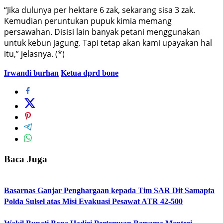
“Jika dulunya per hektare 6 zak, sekarang sisa 3 zak.
Kemudian peruntukan pupuk kimia memang
persawahan. Disisi lain banyak petani menggunakan
untuk kebun jagung. Tapi tetap akan kami upayakan hal
itu,” jelasnya. (*)
Irwandi burhan
Ketua dprd bone
Baca Juga
Basarnas Ganjar Penghargaan kepada Tim SAR Dit Samapta
Polda Sulsel atas Misi Evakuasi Pesawat ATR 42-500