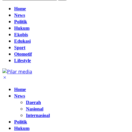
Home
News
Politik
Hukum
Ekobis
Edukasi
Sport
Otomotif
Lifestyle
Home
News
Daerah
Nasional
Internasioal
Politik
Hukum