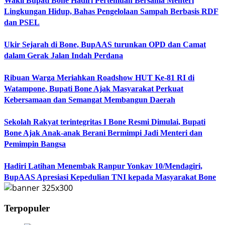
Wakil Bupati Bone Hadiri Pertemuan Bersama Menteri
Lingkungan Hidup, Bahas Pengelolaan Sampah Berbasis RDF
dan PSEL
Ukir Sejarah di Bone, BupAAS turunkan OPD dan Camat
dalam Gerak Jalan Indah Perdana
Ribuan Warga Meriahkan Roadshow HUT Ke-81 RI di
Watampone, Bupati Bone Ajak Masyarakat Perkuat
Kebersamaan dan Semangat Membangun Daerah
Sekolah Rakyat terintegritas I Bone Resmi Dimulai, Bupati
Bone Ajak Anak-anak Berani Bermimpi Jadi Menteri dan
Pemimpin Bangsa
Hadiri Latihan Menembak Ranpur Yonkav 10/Mendagiri,
BupAAS Apresiasi Kepedulian TNI kepada Masyarakat Bone
Terpopuler