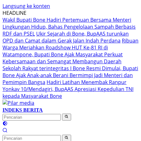
Langsung ke konten
HEADLINE
Wakil Bupati Bone Hadiri Pertemuan Bersama Menteri
Lingkungan Hidup, Bahas Pengelolaan Sampah Berbasis
RDF dan PSEL
Ukir Sejarah di Bone, BupAAS turunkan
OPD dan Camat dalam Gerak Jalan Indah Perdana
Ribuan
Warga Meriahkan Roadshow HUT Ke-81 RI di
Watampone, Bupati Bone Ajak Masyarakat Perkuat
Kebersamaan dan Semangat Membangun Daerah
Sekolah Rakyat terintegritas I Bone Resmi Dimulai, Bupati
Bone Ajak Anak-anak Berani Bermimpi Jadi Menteri dan
Pemimpin Bangsa
Hadiri Latihan Menembak Ranpur
Yonkav 10/Mendagiri, BupAAS Apresiasi Kepedulian TNI
kepada Masyarakat Bone
INDEKS BERITA