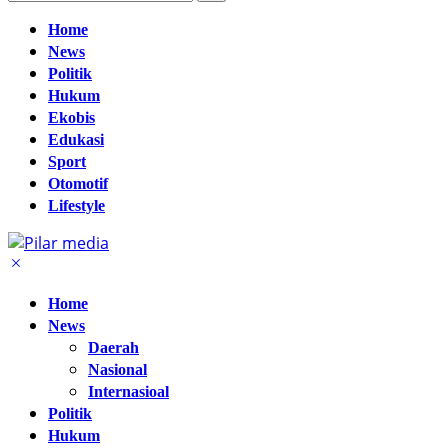
Home
News
Politik
Hukum
Ekobis
Edukasi
Sport
Otomotif
Lifestyle
Home
News
Daerah
Nasional
Internasioal
Politik
Hukum