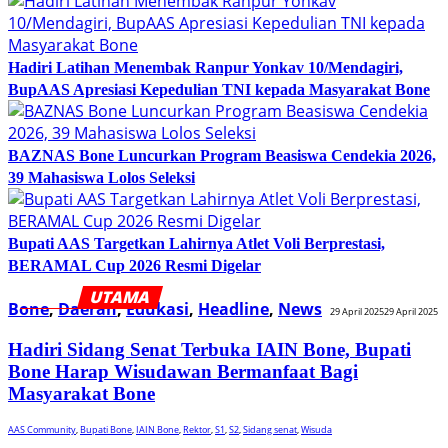
Hadiri Latihan Menembak Ranpur Yonkav 10/Mendagiri,
BupAAS Apresiasi Kepedulian TNI kepada Masyarakat Bone
BAZNAS Bone Luncurkan Program Beasiswa Cendekia 2026,
39 Mahasiswa Lolos Seleksi
Bupati AAS Targetkan Lahirnya Atlet Voli Berprestasi,
BERAMAL Cup 2026 Resmi Digelar
Bone
,
Daerah
,
Edukasi
,
Headline
,
News
29 April 2025
29 April 2025
Hadiri Sidang Senat Terbuka IAIN Bone, Bupati
Bone Harap Wisudawan Bermanfaat Bagi
Masyarakat Bone
AAS Community
,
Bupati Bone
,
IAIN Bone
,
Rektor
,
S1
,
S2
,
Sidang senat
,
Wisuda