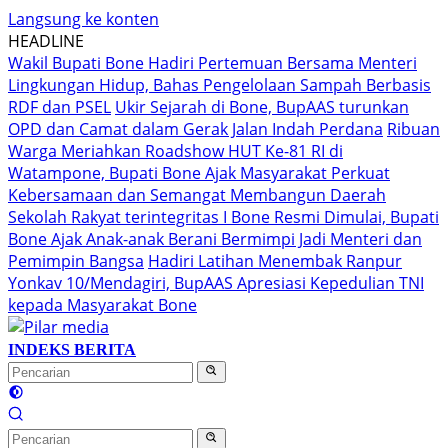
Langsung ke konten
HEADLINE
Wakil Bupati Bone Hadiri Pertemuan Bersama Menteri
Lingkungan Hidup, Bahas Pengelolaan Sampah Berbasis
RDF dan PSEL
Ukir Sejarah di Bone, BupAAS turunkan
OPD dan Camat dalam Gerak Jalan Indah Perdana
Ribuan
Warga Meriahkan Roadshow HUT Ke-81 RI di
Watampone, Bupati Bone Ajak Masyarakat Perkuat
Kebersamaan dan Semangat Membangun Daerah
Sekolah Rakyat terintegritas I Bone Resmi Dimulai, Bupati
Bone Ajak Anak-anak Berani Bermimpi Jadi Menteri dan
Pemimpin Bangsa
Hadiri Latihan Menembak Ranpur
Yonkav 10/Mendagiri, BupAAS Apresiasi Kepedulian TNI
kepada Masyarakat Bone
INDEKS BERITA