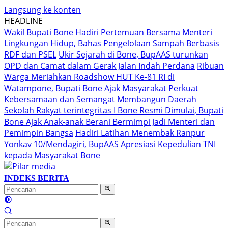
Langsung ke konten
HEADLINE
Wakil Bupati Bone Hadiri Pertemuan Bersama Menteri
Lingkungan Hidup, Bahas Pengelolaan Sampah Berbasis
RDF dan PSEL
Ukir Sejarah di Bone, BupAAS turunkan
OPD dan Camat dalam Gerak Jalan Indah Perdana
Ribuan
Warga Meriahkan Roadshow HUT Ke-81 RI di
Watampone, Bupati Bone Ajak Masyarakat Perkuat
Kebersamaan dan Semangat Membangun Daerah
Sekolah Rakyat terintegritas I Bone Resmi Dimulai, Bupati
Bone Ajak Anak-anak Berani Bermimpi Jadi Menteri dan
Pemimpin Bangsa
Hadiri Latihan Menembak Ranpur
Yonkav 10/Mendagiri, BupAAS Apresiasi Kepedulian TNI
kepada Masyarakat Bone
INDEKS BERITA