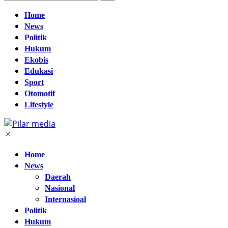
Home
News
Politik
Hukum
Ekobis
Edukasi
Sport
Otomotif
Lifestyle
Home
News
Daerah
Nasional
Internasioal
Politik
Hukum