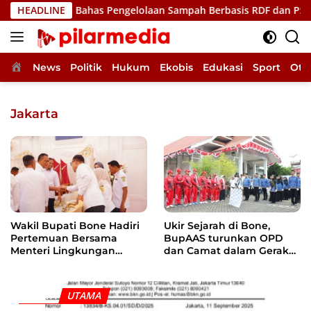
Langsung
 Hidup, Bahas Pengelolaan Sampah Berbasis RDF dan PSEL
HEADLINE
ke
konten
Home
News
Politik
Hukum
Ekobis
Edukasi
Sport
Oto
Jakarta
Wakil Bupati Bone Hadiri
Ukir Sejarah di Bone,
Pertemuan Bersama
BupAAS turunkan OPD
Menteri Lingkungan
dan Camat dalam Gerak
Hidup, Bahas Pengelolaan
Jalan Indah Perdana
Sampah Berbasis RDF dan
PSEL