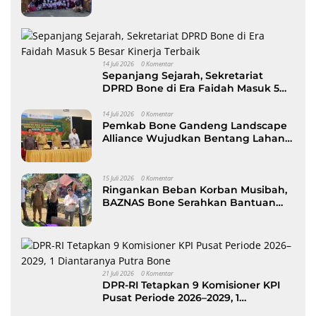
Ramaikan Gerakan Ayah Antar Anak
14 Juli 2026
0 Komentar
Sepanjang Sejarah, Sekretariat
DPRD Bone di Era Faidah Masuk 5
Besar Kinerja Terbaik
14 Juli 2026
0 Komentar
Pemkab Bone Gandeng Landscape
Alliance Wujudkan Bentang Lahan
Berkelanjutan, dibuka Wabup AAP
15 Juli 2026
0 Komentar
Ringankan Beban Korban Musibah,
BAZNAS Bone Serahkan Bantuan
kepada Keluarga Korban Kebakaran
di Patimpeng
21 Juli 2026
0 Komentar
DPR-RI Tetapkan 9 Komisioner KPI
Pusat Periode 2026–2029, 1
Diantaranya Putra Bone