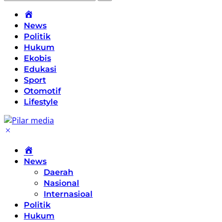
Home
News
Politik
Hukum
Ekobis
Edukasi
Sport
Otomotif
Lifestyle
Home
News
Daerah
Nasional
Internasioal
Politik
Hukum