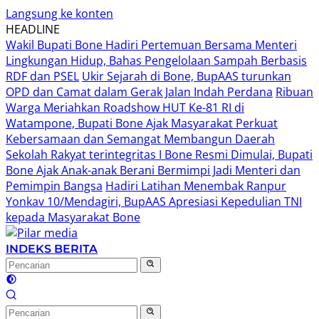
Langsung ke konten
HEADLINE
Wakil Bupati Bone Hadiri Pertemuan Bersama Menteri
Lingkungan Hidup, Bahas Pengelolaan Sampah Berbasis
RDF dan PSEL
Ukir Sejarah di Bone, BupAAS turunkan
OPD dan Camat dalam Gerak Jalan Indah Perdana
Ribuan
Warga Meriahkan Roadshow HUT Ke-81 RI di
Watampone, Bupati Bone Ajak Masyarakat Perkuat
Kebersamaan dan Semangat Membangun Daerah
Sekolah Rakyat terintegritas I Bone Resmi Dimulai, Bupati
Bone Ajak Anak-anak Berani Bermimpi Jadi Menteri dan
Pemimpin Bangsa
Hadiri Latihan Menembak Ranpur
Yonkav 10/Mendagiri, BupAAS Apresiasi Kepedulian TNI
kepada Masyarakat Bone
INDEKS BERITA