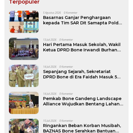
Terpopuler
5 Agustus 2026
0 Komentar
Basarnas Ganjar Penghargaan
kepada Tim SAR Dit Samapta Polda
Sulsel atas Misi Evakuasi Pesawat
ATR 42-500
13 Juli 2026
0 Komentar
Hari Pertama Masuk Sekolah, Wakil
Ketua DPRD Bone Irwandi Burhan
Ramaikan Gerakan Ayah Antar Anak
14 Juli 2026
0 Komentar
Sepanjang Sejarah, Sekretariat
DPRD Bone di Era Faidah Masuk 5
Besar Kinerja Terbaik
14 Juli 2026
0 Komentar
Pemkab Bone Gandeng Landscape
Alliance Wujudkan Bentang Lahan
Berkelanjutan, dibuka Wabup AAP
15 Juli 2026
0 Komentar
Ringankan Beban Korban Musibah,
BAZNAS Bone Serahkan Bantuan