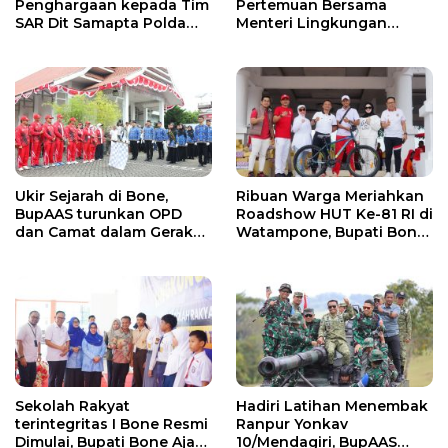
Pertemuan Bersama
Penghargaan kepada Tim
Menteri Lingkungan
SAR Dit Samapta Polda
Hidup, Bahas Pengelolaan
Sulsel atas Misi Evakuasi
Sampah Berbasis RDF dan
Pesawat ATR 42-500
PSEL
Ukir Sejarah di Bone,
Ribuan Warga Meriahkan
BupAAS turunkan OPD
Roadshow HUT Ke-81 RI di
dan Camat dalam Gerak
Watampone, Bupati Bone
Jalan Indah Perdana
Ajak Masyarakat Perkuat
Kebersamaan dan
Semangat Membangun
Daerah
Sekolah Rakyat
Hadiri Latihan Menembak
terintegritas I Bone Resmi
Ranpur Yonkav
Dimulai, Bupati Bone Ajak
10/Mendagiri, BupAAS