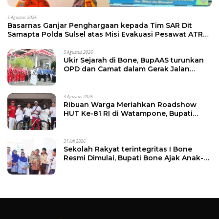
5 Agustus 2026
Basarnas Ganjar Penghargaan kepada Tim SAR Dit
Samapta Polda Sulsel atas Misi Evakuasi Pesawat ATR
42-500
5 Agustus 2026
Ukir Sejarah di Bone, BupAAS turunkan
OPD dan Camat dalam Gerak Jalan
Indah Perdana
3 Agustus 2026
Ribuan Warga Meriahkan Roadshow
HUT Ke-81 RI di Watampone, Bupati
Bone Ajak Masyarakat Perkuat
Kebersamaan dan Semangat
Membangun Daerah
31 Juli 2026
Sekolah Rakyat terintegritas I Bone
Resmi Dimulai, Bupati Bone Ajak Anak-
anak Berani Bermimpi Jadi Menteri dan
Pemimpin Bangsa