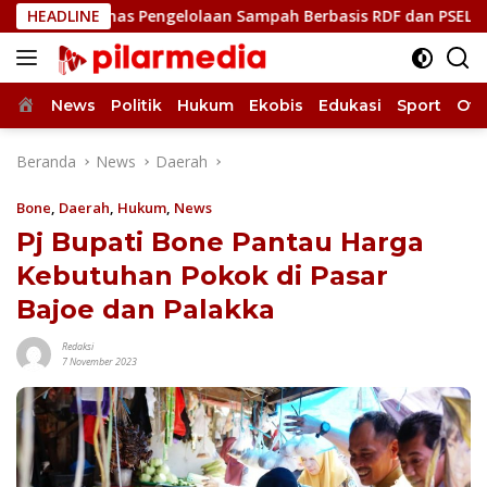
Langsung
 Bahas Pengelolaan Sampah Berbasis RDF dan PSEL
HEADLINE
Uki
ke
konten
Home
News
Politik
Hukum
Ekobis
Edukasi
Sport
Oto
Beranda
News
Daerah
Bone
,
Daerah
,
Hukum
,
News
Pj Bupati Bone Pantau Harga
Kebutuhan Pokok di Pasar
Bajoe dan Palakka
Redaksi
7 November 2023