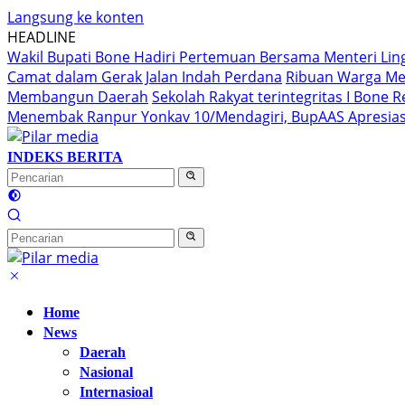
Langsung ke konten
HEADLINE
Wakil Bupati Bone Hadiri Pertemuan Bersama Menteri Li
Camat dalam Gerak Jalan Indah Perdana
Ribuan Warga Me
Membangun Daerah
Sekolah Rakyat terintegritas I Bone
Menembak Ranpur Yonkav 10/Mendagiri, BupAAS Apresias
INDEKS BERITA
Home
News
Daerah
Nasional
Internasioal