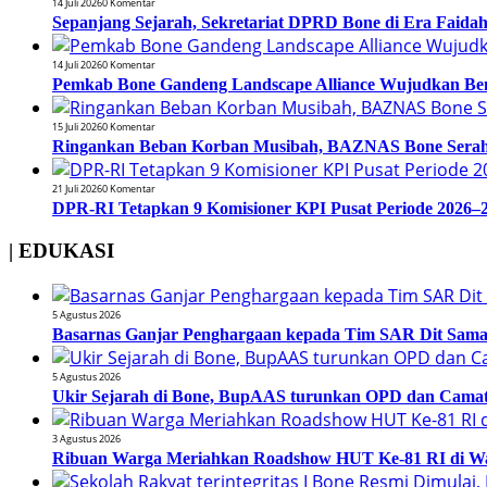
14 Juli 2026
0 Komentar
Sepanjang Sejarah, Sekretariat DPRD Bone di Era Faidah
14 Juli 2026
0 Komentar
Pemkab Bone Gandeng Landscape Alliance Wujudkan Be
15 Juli 2026
0 Komentar
Ringankan Beban Korban Musibah, BAZNAS Bone Serahk
21 Juli 2026
0 Komentar
DPR-RI Tetapkan 9 Komisioner KPI Pusat Periode 2026–2
| EDUKASI
5 Agustus 2026
Basarnas Ganjar Penghargaan kepada Tim SAR Dit Samapt
5 Agustus 2026
Ukir Sejarah di Bone, BupAAS turunkan OPD dan Camat
3 Agustus 2026
Ribuan Warga Meriahkan Roadshow HUT Ke-81 RI di Wa