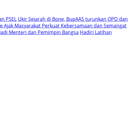
an PSEL
Ukir Sejarah di Bone, BupAAS turunkan OPD dan
e Ajak Masyarakat Perkuat Kebersamaan dan Semangat
i Jadi Menteri dan Pemimpin Bangsa
Hadiri Latihan