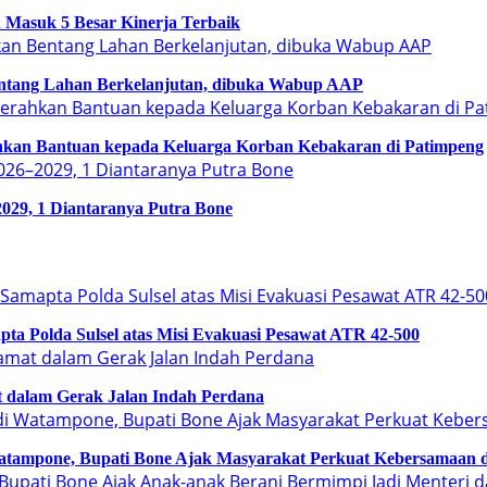
 Masuk 5 Besar Kinerja Terbaik
ntang Lahan Berkelanjutan, dibuka Wabup AAP
an Bantuan kepada Keluarga Korban Kebakaran di Patimpeng
029, 1 Diantaranya Putra Bone
a Polda Sulsel atas Misi Evakuasi Pesawat ATR 42-500
 dalam Gerak Jalan Indah Perdana
tampone, Bupati Bone Ajak Masyarakat Perkuat Kebersamaan