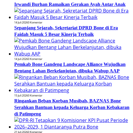
Irwandi Burhan Ramaikan Gerakan Ayah Antar Anak
14 Juli 2026
0 Komentar
Sepanjang Sejarah, Sekretariat DPRD Bone di Era
Faidah Masuk 5 Besar Kinerja Terbaik
14 Juli 2026
0 Komentar
Pemkab Bone Gandeng Landscape Alliance Wujudkan
Bentang Lahan Berkelanjutan, dibuka Wabup AAP
15 Juli 2026
0 Komentar
Ringankan Beban Korban Musibah, BAZNAS Bone
Serahkan Bantuan kepada Keluarga Korban Kebakaran
di Patimpeng
21 Juli 2026
0 Komentar