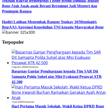
Sekolah Rakyat terintegritas I Bone Resmi Dimulai, Bupati
Bone Ajak Anak-anak Berani Bermimpi Jadi Menteri dan
Pemimpin Bangsa
Hadiri Latihan Menembak Ranpur Yonkav 10/Mendagiri,
BupAAS Apresiasi Kepedulian TNI kepada Masyarakat Bone
Terpopuler
5 Agustus 2026
0 Komentar
Basarnas Ganjar Penghargaan kepada Tim SAR Dit
Samapta Polda Sulsel atas Misi Evakuasi Pesawat ATR
42-500
13 Juli 2026
0 Komentar
Hari Pertama Masuk Sekolah, Wakil Ketua DPRD Bone