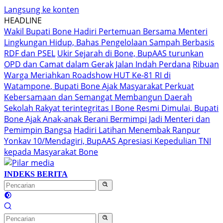
Langsung ke konten
HEADLINE
Wakil Bupati Bone Hadiri Pertemuan Bersama Menteri
Lingkungan Hidup, Bahas Pengelolaan Sampah Berbasis
RDF dan PSEL
Ukir Sejarah di Bone, BupAAS turunkan
OPD dan Camat dalam Gerak Jalan Indah Perdana
Ribuan
Warga Meriahkan Roadshow HUT Ke-81 RI di
Watampone, Bupati Bone Ajak Masyarakat Perkuat
Kebersamaan dan Semangat Membangun Daerah
Sekolah Rakyat terintegritas I Bone Resmi Dimulai, Bupati
Bone Ajak Anak-anak Berani Bermimpi Jadi Menteri dan
Pemimpin Bangsa
Hadiri Latihan Menembak Ranpur
Yonkav 10/Mendagiri, BupAAS Apresiasi Kepedulian TNI
kepada Masyarakat Bone
INDEKS BERITA