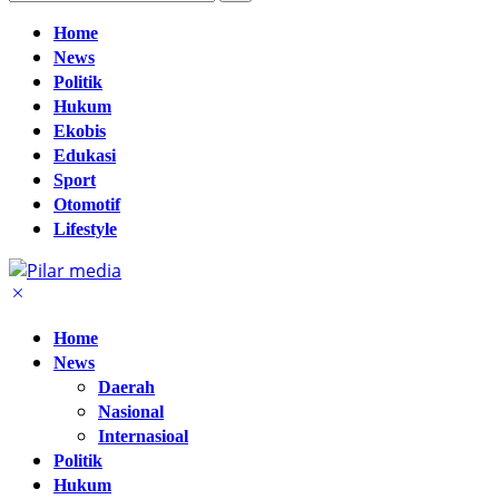
Home
News
Politik
Hukum
Ekobis
Edukasi
Sport
Otomotif
Lifestyle
Home
News
Daerah
Nasional
Internasioal
Politik
Hukum