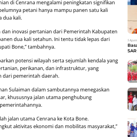
ian di Cenrana mengalami peningkatan signifikan
sebelumnya petani hanya mampu panen satu kali
 dua kali.
an dan inovasi pertanian dari Pemerintah Kabupaten
anen dua kali setahun. Ini tentu tidak lepas dari
5 Agust
Bas
upati Bone,” tambahnya.
SAR 
Eva
arkan potensi wilayah serta sejumlah kendala yang
rtanian, perikanan, dan infrastruktur, yang
dari pemerintah daerah.
Asman Sulaiman dalam sambutannya menegaskan
ar, khususnya jalan utama penghubung
 pemerintahannya.
alah jalan utama Cenrana ke Kota Bone.
ngkut aktivitas ekonomi dan mobilitas masyarakat,”