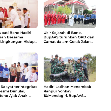
upati Bone Hadiri
Ukir Sejarah di Bone,
uan Bersama
BupAAS turunkan OPD dan
 Lingkungan Hidup,
Camat dalam Gerak Jalan
Pengelolaan Sampah
Indah Perdana
s RDF dan PSEL
Rakyat terintegritas
Hadiri Latihan Menembak
Resmi Dimulai,
Ranpur Yonkav
Bone Ajak Anak-
10/Mendagiri, BupAAS
rani Bermimpi Jadi
Apresiasi Kepedulian TNI
 dan Pemimpin
kepada Masyarakat Bone