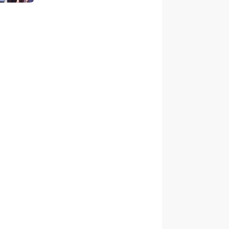
anak Berani Bermimpi Jadi
Menteri dan Pemimpin
Bangsa