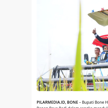
PILARMEDIA.ID, BONE
– Bupati Bone H