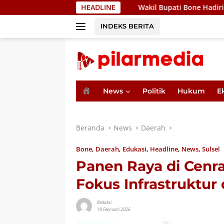
Langsung
Wakil Bupati Bone Hadiri Pertemuan Bersa
HEADLINE
ke
konten
INDEKS BERITA
H
News
Politik
Hukum
E
o
m
e
Beranda
News
Daerah
Bone
,
Daerah
,
Edukasi
,
Headline
,
News
,
Sulsel
Panen Raya di Cenr
Fokus Infrastruktur
Redaksi
10 Februari 2026