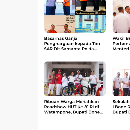
Wakil B
Basarnas Ganjar
Pertem
Penghargaan kepada Tim
Menteri
SAR Dit Samapta Polda
Bahas 
Sulsel atas Misi Evakuasi
Berbasi
Pesawat ATR 42-500
Ribuan Warga Meriahkan
Sekolah 
Roadshow HUT Ke-81 RI di
I Bone 
Watampone, Bupati Bone
Bupati 
Ajak Masyarakat Perkuat
anak Be
Kebersamaan dan
Menteri
Semangat Membangun
Bangsa