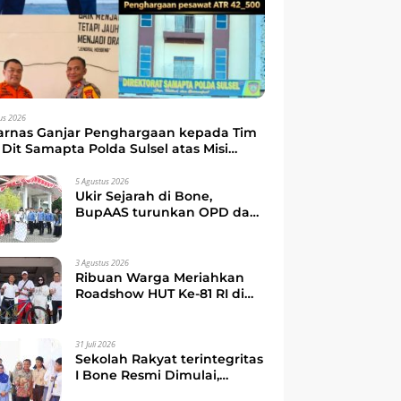
us 2026
arnas Ganjar Penghargaan kepada Tim
Dit Samapta Polda Sulsel atas Misi
kuasi Pesawat ATR 42-500
5 Agustus 2026
Ukir Sejarah di Bone,
BupAAS turunkan OPD dan
Camat dalam Gerak Jalan
Indah Perdana
3 Agustus 2026
Ribuan Warga Meriahkan
Roadshow HUT Ke-81 RI di
Watampone, Bupati Bone
Ajak Masyarakat Perkuat
Kebersamaan dan
31 Juli 2026
Semangat Membangun
Sekolah Rakyat terintegritas
Daerah
I Bone Resmi Dimulai,
Bupati Bone Ajak Anak-