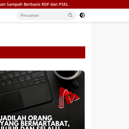
is RDF dan PSEL
Ukir Sejarah di Bone, BupAAS turunkan