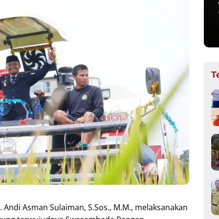
T
. Andi Asman Sulaiman, S.Sos., M.M., melaksanakan