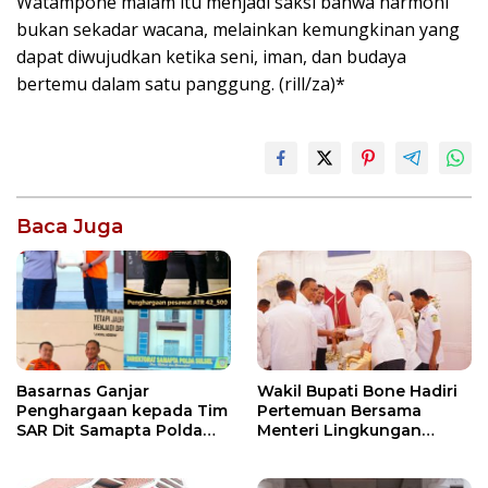
Watampone malam itu menjadi saksi bahwa harmoni
bukan sekadar wacana, melainkan kemungkinan yang
dapat diwujudkan ketika seni, iman, dan budaya
bertemu dalam satu panggung. (rill/za)*
Baca Juga
Wakil Bupati Bone Hadiri
Basarnas Ganjar
Pertemuan Bersama
Penghargaan kepada Tim
Menteri Lingkungan
SAR Dit Samapta Polda
Hidup, Bahas Pengelolaan
Sulsel atas Misi Evakuasi
Sampah Berbasis RDF dan
Pesawat ATR 42-500