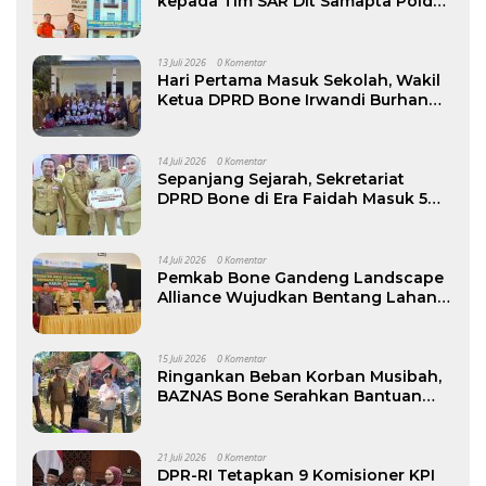
kepada Tim SAR Dit Samapta Polda
Sulsel atas Misi Evakuasi Pesawat
ATR 42-500
13 Juli 2026
0 Komentar
Hari Pertama Masuk Sekolah, Wakil
Ketua DPRD Bone Irwandi Burhan
Ramaikan Gerakan Ayah Antar Anak
14 Juli 2026
0 Komentar
Sepanjang Sejarah, Sekretariat
DPRD Bone di Era Faidah Masuk 5
Besar Kinerja Terbaik
14 Juli 2026
0 Komentar
Pemkab Bone Gandeng Landscape
Alliance Wujudkan Bentang Lahan
Berkelanjutan, dibuka Wabup AAP
15 Juli 2026
0 Komentar
Ringankan Beban Korban Musibah,
BAZNAS Bone Serahkan Bantuan
kepada Keluarga Korban Kebakaran
di Patimpeng
21 Juli 2026
0 Komentar
DPR-RI Tetapkan 9 Komisioner KPI