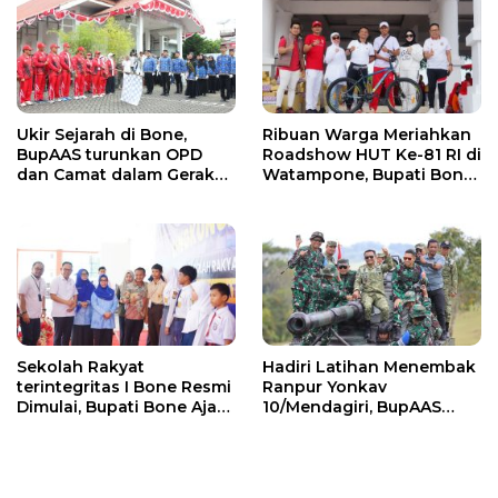
PSEL
Ukir Sejarah di Bone,
Ribuan Warga Meriahkan
BupAAS turunkan OPD
Roadshow HUT Ke-81 RI di
dan Camat dalam Gerak
Watampone, Bupati Bone
Jalan Indah Perdana
Ajak Masyarakat Perkuat
Kebersamaan dan
Semangat Membangun
Daerah
Sekolah Rakyat
Hadiri Latihan Menembak
terintegritas I Bone Resmi
Ranpur Yonkav
Dimulai, Bupati Bone Ajak
10/Mendagiri, BupAAS
Anak-anak Berani
Apresiasi Kepedulian TNI
Bermimpi Jadi Menteri
kepada Masyarakat Bone
dan Pemimpin Bangsa