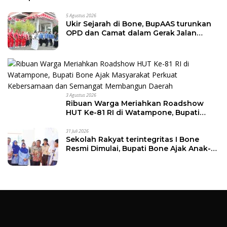
42-500
5 Agustus 2026
Ukir Sejarah di Bone, BupAAS turunkan
OPD dan Camat dalam Gerak Jalan
Indah Perdana
3 Agustus 2026
Ribuan Warga Meriahkan Roadshow
HUT Ke-81 RI di Watampone, Bupati
Bone Ajak Masyarakat Perkuat
Kebersamaan dan Semangat
31 Juli 2026
Sekolah Rakyat terintegritas I Bone
Membangun Daerah
Resmi Dimulai, Bupati Bone Ajak Anak-
anak Berani Bermimpi Jadi Menteri dan
Pemimpin Bangsa