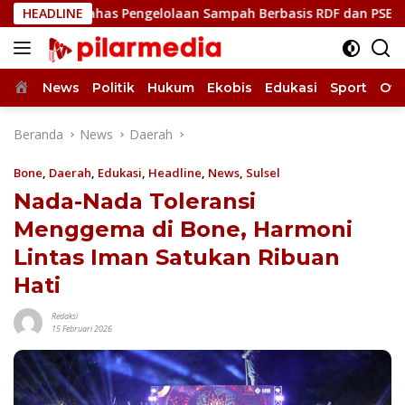
Langsung
 Bahas Pengelolaan Sampah Berbasis RDF dan PSEL
HEADLINE
Ukir
ke
konten
Home
News
Politik
Hukum
Ekobis
Edukasi
Sport
Oto
Beranda
News
Daerah
Bone
,
Daerah
,
Edukasi
,
Headline
,
News
,
Sulsel
Nada-Nada Toleransi
Menggema di Bone, Harmoni
Lintas Iman Satukan Ribuan
Hati
Redaksi
15 Februari 2026