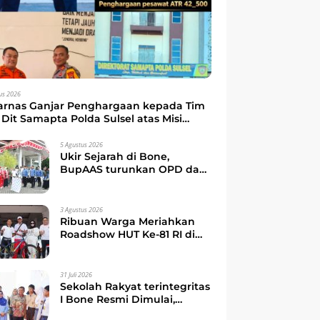
us 2026
arnas Ganjar Penghargaan kepada Tim
Dit Samapta Polda Sulsel atas Misi
kuasi Pesawat ATR 42-500
5 Agustus 2026
Ukir Sejarah di Bone,
BupAAS turunkan OPD dan
Camat dalam Gerak Jalan
Indah Perdana
3 Agustus 2026
Ribuan Warga Meriahkan
Roadshow HUT Ke-81 RI di
Watampone, Bupati Bone
Ajak Masyarakat Perkuat
Kebersamaan dan
31 Juli 2026
Semangat Membangun
Sekolah Rakyat terintegritas
Daerah
I Bone Resmi Dimulai,
Bupati Bone Ajak Anak-