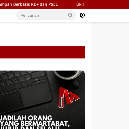
an PSEL
Ukir Sejarah di Bone, BupAAS turunkan OPD dan