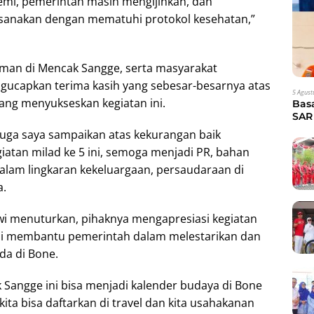
mi, pemerintah masih mengijinkan, dan
aksanakan dengan mematuhi protokol kesehatan,”
teman di Mencak Sangge, serta masyarakat
ucapkan terima kasih yang sebesar-besarnya atas
5 Agust
ng menyukseskan kegiatan ini.
Bas
SAR 
Eva
uga saya sampaikan atas kekurangan baik
atan milad ke 5 ini, semoga menjadi PR, bahan
dalam lingkaran kekeluargaan, persaudaraan di
a.
wi menuturkan, pihaknya mengapresiasi kegiatan
ini membantu pemerintah dalam melestarikan dan
a di Bone.
Sangge ini bisa menjadi kalender budaya di Bone
a bisa daftarkan di travel dan kita usahakanan