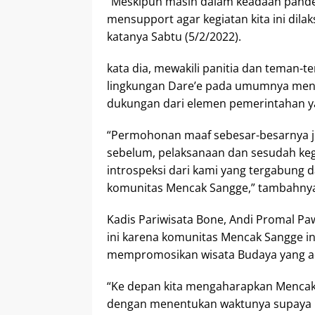
“Meskipun masih dalam keadaan pande
mensupport agar kegiatan kita ini dil
katanya Sabtu (5/2/2022).
kata dia, mewakili panitia dan teman-
lingkungan Dare’e pada umumnya meng
dukungan dari elemen pemerintahan ya
“Permohonan maaf sebesar-besarnya j
sebelum, pelaksanaan dan sesudah kegi
introspeksi dari kami yang tergabung 
komunitas Mencak Sangge,” tambahny
Kadis Pariwisata Bone, Andi Promal Pa
ini karena komunitas Mencak Sangge 
mempromosikan wisata Budaya yang ad
“Ke depan kita mengaharapkan Mencak 
dengan menentukan waktunya supaya kit