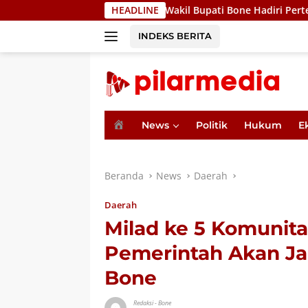
Langsung
Wakil Bupati Bone Hadiri Pertemuan Bersama Ment
HEADLINE
ke
konten
INDEKS BERITA
H
News
Politik
Hukum
E
o
m
e
Beranda
News
Daerah
Daerah
Milad ke 5 Komunit
Pemerintah Akan Ja
Bone
Redaksi
-
Bone