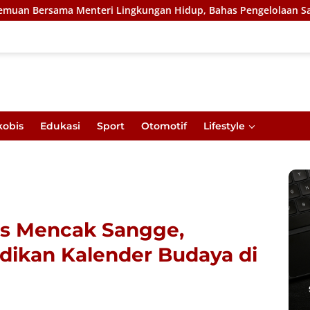
eri Lingkungan Hidup, Bahas Pengelolaan Sampah Berbasis RDF d
kobis
Edukasi
Sport
Otomotif
Lifestyle
as Mencak Sangge,
dikan Kalender Budaya di