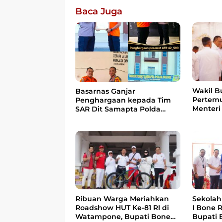
Baca Juga
Wakil B
Basarnas Ganjar
Pertem
Penghargaan kepada Tim
Menteri
SAR Dit Samapta Polda
Bahas 
Sulsel atas Misi Evakuasi
Berbasi
Pesawat ATR 42-500
Ribuan Warga Meriahkan
Sekolah 
Roadshow HUT Ke-81 RI di
I Bone 
Watampone, Bupati Bone
Bupati 