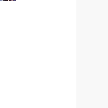
anak Berani Bermimpi Jadi
Menteri dan Pemimpin
Bangsa