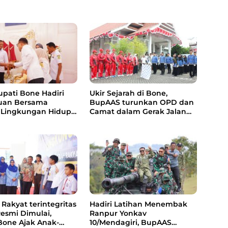
upati Bone Hadiri
Ukir Sejarah di Bone,
uan Bersama
BupAAS turunkan OPD dan
 Lingkungan Hidup,
Camat dalam Gerak Jalan
Pengelolaan Sampah
Indah Perdana
s RDF dan PSEL
Rakyat terintegritas
Hadiri Latihan Menembak
Resmi Dimulai,
Ranpur Yonkav
Bone Ajak Anak-
10/Mendagiri, BupAAS