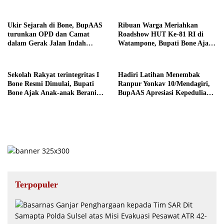
Pesawat ATR 42-500
Pengelolaan Sampah Berbasis
RDF dan PSEL
Ukir Sejarah di Bone, BupAAS
Ribuan Warga Meriahkan
turunkan OPD dan Camat
Roadshow HUT Ke-81 RI di
dalam Gerak Jalan Indah
Watampone, Bupati Bone Ajak
Perdana
Masyarakat Perkuat
Kebersamaan dan Semangat
Membangun Daerah
Sekolah Rakyat terintegritas I
Hadiri Latihan Menembak
Bone Resmi Dimulai, Bupati
Ranpur Yonkav 10/Mendagiri,
Bone Ajak Anak-anak Berani
BupAAS Apresiasi Kepedulian
Bermimpi Jadi Menteri dan
TNI kepada Masyarakat Bone
Pemimpin Bangsa
Terpopuler