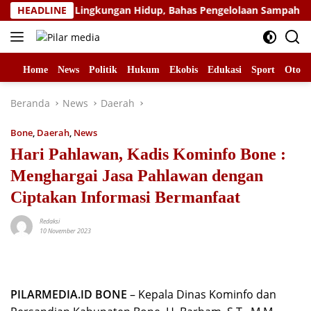
Langsung
ma Menteri Lingkungan Hidup, Bahas Pengelolaan Sampah Berbas
HEADLINE
ke
konten
Home
News
Politik
Hukum
Ekobis
Edukasi
Sport
Otomo
Beranda
News
Daerah
Bone
,
Daerah
,
News
Hari Pahlawan, Kadis Kominfo Bone :
Menghargai Jasa Pahlawan dengan
Ciptakan Informasi Bermanfaat
Redaksi
10 November 2023
PILARMEDIA.ID BONE
– Kepala Dinas Kominfo dan