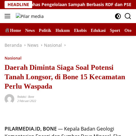
Langsung
 Hidup, Bahas Pengelolaan Sampah Berbasis RDF dan PSEL
HEADLINE
ke
konten
Home
News
Politik
Hukum
Ekobis
Edukasi
Sport
Otomo
Beranda
News
Nasional
Nasional
Daerah Diminta Siaga Soal Potensi
Tanah Longsor, di Bone 15 Kecamatan
Perlu Waspada
Redaksi
-
Bone
2 Februari 2022
PILARMEDIA.ID, BONE
— Kepala Badan Geologi