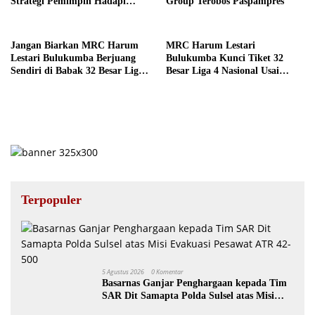
Strategi Pemimpin Hadapi
Group Terobos Paspampres
Tantangan Organisasi
Jangan Biarkan MRC Harum
MRC Harum Lestari
Lestari Bulukumba Berjuang
Bulukumba Kunci Tiket 32
Sendiri di Babak 32 Besar Liga
Besar Liga 4 Nasional Usai
4 Nasional
Imbang Persma Manado
Terpopuler
5 Agustus 2026
0 Komentar
Basarnas Ganjar Penghargaan kepada Tim
SAR Dit Samapta Polda Sulsel atas Misi
Evakuasi Pesawat ATR 42-500