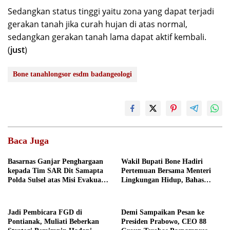
Sedangkan status tinggi yaitu zona yang dapat terjadi
gerakan tanah jika curah hujan di atas normal,
sedangkan gerakan tanah lama dapat aktif kembali.
(
just
)
Bone tanahlongsor esdm badangeologi
Baca Juga
Basarnas Ganjar Penghargaan
Wakil Bupati Bone Hadiri
kepada Tim SAR Dit Samapta
Pertemuan Bersama Menteri
Polda Sulsel atas Misi Evakuasi
Lingkungan Hidup, Bahas
Pesawat ATR 42-500
Pengelolaan Sampah Berbasis
RDF dan PSEL
Jadi Pembicara FGD di
Demi Sampaikan Pesan ke
Pontianak, Muliati Beberkan
Presiden Prabowo, CEO 88