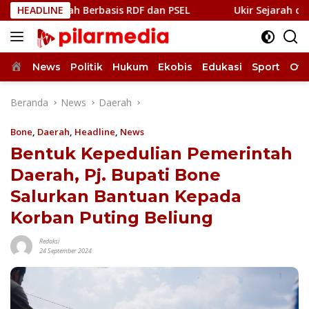
Langsung
pah Berbasis RDF dan PSEL
HEADLINE
Ukir Sejarah di Bone, BupA
ke
konten
Home
News
Politik
Hukum
Ekobis
Edukasi
Sport
Oto
Beranda
News
Daerah
Bone
,
Daerah
,
Headline
,
News
Bentuk Kepedulian Pemerintah
Daerah, Pj. Bupati Bone
Salurkan Bantuan Kepada
Korban Puting Beliung
Redaksi
24 September 2024