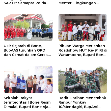
Menteri Lingkungan
SAR Dit Samapta Polda
Hidup, Bahas Pengelolaan
Sulsel atas Misi Evakuasi
Sampah Berbasis RDF dan
Pesawat ATR 42-500
PSEL
Ukir Sejarah di Bone,
Ribuan Warga Meriahkan
BupAAS turunkan OPD
Roadshow HUT Ke-81 RI di
dan Camat dalam Gerak
Watampone, Bupati Bone
Jalan Indah Perdana
Ajak Masyarakat Perkuat
Kebersamaan dan
Semangat Membangun
Daerah
Sekolah Rakyat
Hadiri Latihan Menembak
terintegritas I Bone Resmi
Ranpur Yonkav
Dimulai, Bupati Bone Ajak
10/Mendagiri, BupAAS