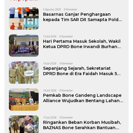
5 Agustus 2026
0 Komentar
Basarnas Ganjar Penghargaan
kepada Tim SAR Dit Samapta Polda
Sulsel atas Misi Evakuasi Pesawat
ATR 42-500
13 Juli 2026
0 Komentar
Hari Pertama Masuk Sekolah, Wakil
Ketua DPRD Bone Irwandi Burhan
Ramaikan Gerakan Ayah Antar Anak
14 Juli 2026
0 Komentar
Sepanjang Sejarah, Sekretariat
DPRD Bone di Era Faidah Masuk 5
Besar Kinerja Terbaik
14 Juli 2026
0 Komentar
Pemkab Bone Gandeng Landscape
Alliance Wujudkan Bentang Lahan
Berkelanjutan, dibuka Wabup AAP
15 Juli 2026
0 Komentar
Ringankan Beban Korban Musibah,
BAZNAS Bone Serahkan Bantuan
kepada Keluarga Korban Kebakaran