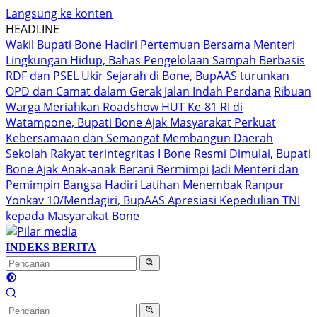
Langsung ke konten
HEADLINE
Wakil Bupati Bone Hadiri Pertemuan Bersama Menteri
Lingkungan Hidup, Bahas Pengelolaan Sampah Berbasis
RDF dan PSEL
Ukir Sejarah di Bone, BupAAS turunkan
OPD dan Camat dalam Gerak Jalan Indah Perdana
Ribuan
Warga Meriahkan Roadshow HUT Ke-81 RI di
Watampone, Bupati Bone Ajak Masyarakat Perkuat
Kebersamaan dan Semangat Membangun Daerah
Sekolah Rakyat terintegritas I Bone Resmi Dimulai, Bupati
Bone Ajak Anak-anak Berani Bermimpi Jadi Menteri dan
Pemimpin Bangsa
Hadiri Latihan Menembak Ranpur
Yonkav 10/Mendagiri, BupAAS Apresiasi Kepedulian TNI
kepada Masyarakat Bone
INDEKS BERITA