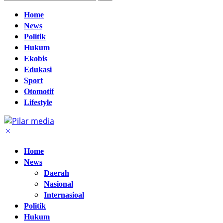
Home
News
Politik
Hukum
Ekobis
Edukasi
Sport
Otomotif
Lifestyle
Home
News
Daerah
Nasional
Internasioal
Politik
Hukum